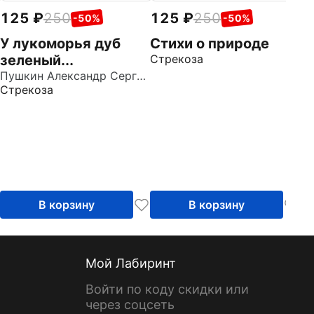
125
250
125
250
1
-50%
-50%
У лукоморья дуб
Стихи о природе
М
зеленый...
Стрекоза
С
Пушкин Александр Сергеевич
Ст
Стрекоза
В корзину
В корзину
Мой Лабиринт
Войти по коду скидки или
через соцсеть