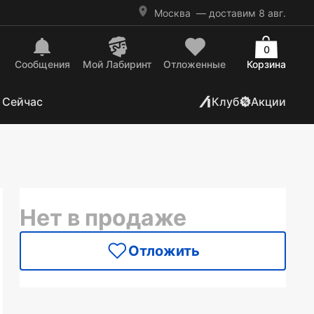
Москва
— доставим 8 авг.
0
Сообщения
Mой Лабиринт
Отложенные
Корзина
 Сейчас
Клуб
Акции
Нет в продаже
Отложить