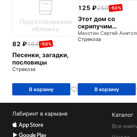
125
250
-50%
Этот дом со
Подготавливаем
скрипучим
обложку
крыльцом
Стрекоза
82
164
-50%
Песенки, загадки,
пословицы
Стрекоза
В корзину
В корзину
Лабиринт в кармане
Каталог
Все книг