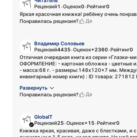
Читатель
Рецензий
1
Оценок
0
Рейтинг
0
•
•
Яркая красочная книжка! ребёнку очень понрав
Да
Понравилась рецензия?
Владимир Соловьев
Рецензий
4435
Оценок
+2360
Рейтинг
0
•
•
Отличная очередная книга из серии «Глазки-ми
ОФОРМЛЕНИЕ: - картоная обложка - цветные и
- масса:68 г. - размеры:148x120x7 мм. Между
инвентарный номер книги) : ID товара: 271812 
Развернуть
Да
Понравилась рецензия?
GlobalT
Рецензий
25
Оценок
+15
Рейтинг
0
•
•
Книжка яркая, красивая, даже с блестками, и с