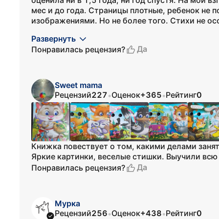
оценила ни в 1,5 года, ни год спустя. На мой в
мес и до года. Страницы плотные, ребенок не 
изображениями. Но не более того. Стихи не ос
Развернуть
Да
Понравилась рецензия?
Sweet mama
Рецензий
227
Оценок
+365
Рейтинг
0
•
•
Книжка повествует о том, какими делами заня
Яркие картинки, веселые стишки. Выучили всю
Да
Понравилась рецензия?
Мурка
Рецензий
256
Оценок
+438
Рейтинг
0
•
•