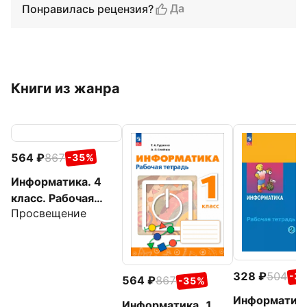
Да
Понравилась рецензия?
Книги из жанра
564
867
-35%
Информатика. 4
класс. Рабочая
Просвещение
тетрадь
328
504
-3
564
867
-35%
Информатика
Информатика. 1