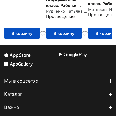
класс. Рабоч
класс. Рабочая
тетрадь. В 2
Рудченко Татьяна Александровна
тетрадь
Просвещени
частях. Част
Просвещение
В корзину
В корзину
В корзин
Мы в соцсетях
Каталог
Важно