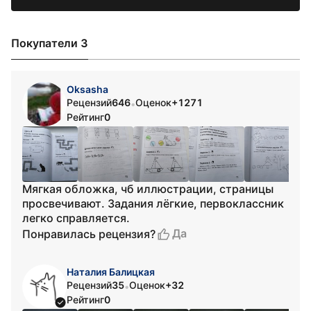
Покупатели 3
Oksasha
Рецензий
646
Оценок
+1271
•
Рейтинг
0
Мягкая обложка, чб иллюстрации, страницы
просвечивают. Задания лёгкие, первоклассник
легко справляется.
Да
Понравилась рецензия?
Наталия Балицкая
Рецензий
35
Оценок
+32
•
Рейтинг
0