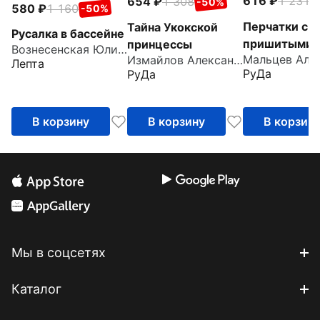
616
1 231
654
1 308
-
-50%
580
1 160
-50%
Перчатки с
Тайна Укокской
Русалка в бассейне
пришитыми
принцессы
Вознесенская Юлия Николаевна
Измайлов Александр
пальцами
Лепта
РуДа
РуДа
В корзину
В корзину
В корзин
Мы в соцсетях
Каталог