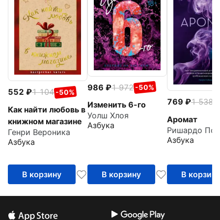
986
1 972
-50%
552
1 104
-50%
769
1 538
-
Изменить 6-го
Как найти любовь в
Уолш Хлоя
Аромат
книжном магазине
Азбука
Ришардо Пол
Генри Вероника
Азбука
Азбука
В корзину
В корзину
В корзин