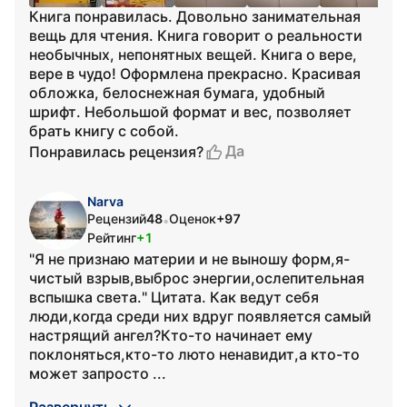
Книга понравилась. Довольно занимательная
вещь для чтения. Книга говорит о реальности
необычных, непонятных вещей. Книга о вере,
вере в чудо! Оформлена прекрасно. Красивая
обложка, белоснежная бумага, удобный
шрифт. Небольшой формат и вес, позволяет
брать книгу с собой.
Да
Понравилась рецензия?
Narva
Рецензий
48
Оценок
+97
•
Рейтинг
+1
"Я не признаю материи и не выношу форм,я-
чистый взрыв,выброс энергии,ослепительная
вспышка света." Цитата. Как ведут себя
люди,когда среди них вдруг появляется самый
настрящий ангел?Кто-то начинает ему
поклоняться,кто-то люто ненавидит,а кто-то
может запросто ...