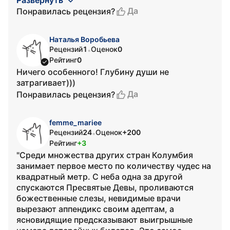
Развернуть
Да
Понравилась рецензия?
Наталья Воробьева
Рецензий
1
Оценок
0
•
Рейтинг
0
Ничего особенного! Глубину души не
затрагивает)))
Да
Понравилась рецензия?
femme_mariee
Рецензий
24
Оценок
+200
•
Рейтинг
+3
"Среди множества других стран Колумбия
занимает первое место по количеству чудес на
квадратный метр. С неба одна за другой
спускаются Пресвятые Девы, проливаются
божественные слезы, невидимые врачи
вырезают аппендикс своим адептам, а
ясновидящие предсказывают выигрышные