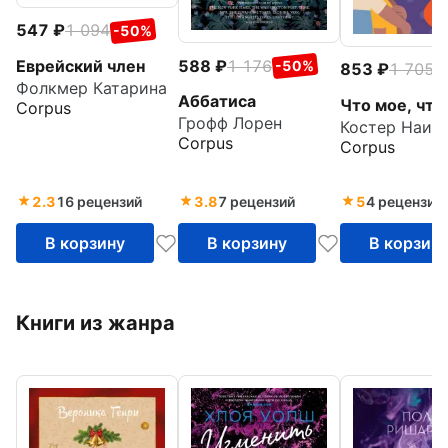
547
1 094
-50%
588
1 176
Еврейский член
-50%
853
1 705
-
Фолкмер Катарина
Аббатиса
Что мое, что
Corpus
Грофф Лорен
Костер Наим
Corpus
Corpus
2.3
16 рецензий
3.8
7 рецензий
5
4 рецензии
В корзину
В корзину
В корзин
Книги из жанра