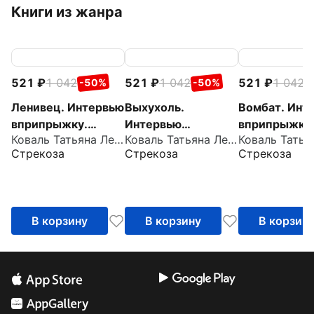
Книги из жанра
521
1 042
521
1 042
521
1 042
-50%
-50%
-
Ленивец. Интервью
Выхухоль.
Вомбат. Инт
вприпрыжку.
Интервью
вприпрыжку
Коваль Татьяна Леонидовна
Коваль Татьяна Леонидовна
Репортер
вприпрыжку.
Репортер
Стрекоза
Стрекоза
Стрекоза
Пружинка
Репортер
Пружинка
Пружинка
В корзину
В корзину
В корзин