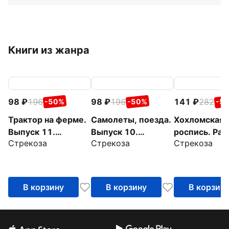
Книги из жанра
98
196
98
196
141
282
-50%
-50%
-5
Трактор на ферме.
Самолеты, поезда.
Хохломская
Выпуск 11.
Выпуск 10.
роспись. Рас
Стрекоза
Стрекоза
Стрекоза
Раскраска с
Раскраска с
с наклейкам
толстым цветным
толстым цветным
контуром
контуром
В корзину
В корзину
В корзин