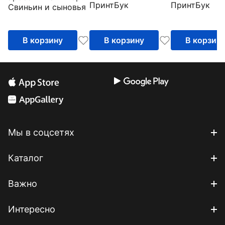
ПринтБук
ПринтБук
Свиньин и сыновья
слов
Школьный русско-
английский
этимологический
В корзину
В корзину
В корзин
словарь
фразеологизмов
Мы в соцсетях
Каталог
Важно
Интересно