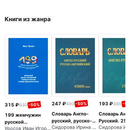
Книги из жанра
247
493
193
385
-50%
-5
315
630
-50%
Словарь Англо-
Словарь Анг
199 жемчужин
русский, русско-
Русский. 25
русской
Сидорова Ирина Вадимовна
английский. 45000
слов
Уросов Иван Игоревич
фразеологии.