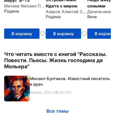
Вирус "В-13"
Идите с миром
семьями
Михеев Михаил Петрович
Родина
Азаров Алексей Сергеевич
Родина
Вече
В корзину
В корзину
В корзин
Что читать вместе с книгой "Рассказы.
Повести. Пьесы. Жизнь господина де
Мольера"
Михаил Булгаков. Известный писатель
и врач
Январь 2021
•
19 744
Все темы