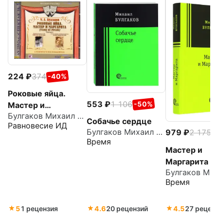
224
374
-40%
Роковые яйца.
553
1 106
-50%
Мастер и
Булгаков Михаил Афанасьевич
Маргарита (главы
Собачье сердце
Равновесие ИД
из романа)
Булгаков Михаил Афанасьевич
979
2 175
-
(CDmp3)
Время
Мастер и
Маргарита
Время
5
1 рецензия
4.6
20 рецензий
4.5
27 рецен