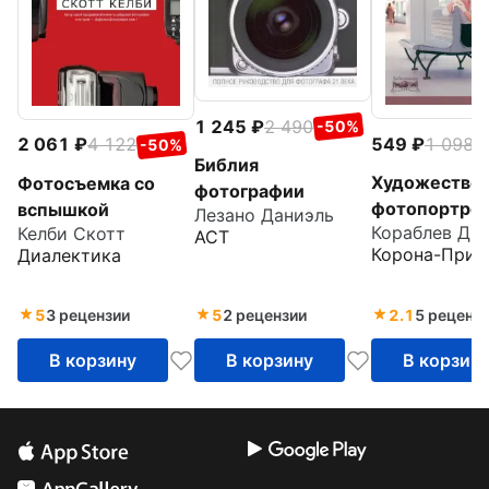
1 245
2 490
-50%
549
1 098
2 061
4 122
-
-50%
Библия
Художестве
Фотосъемка со
фотографии
фотопортрет
вспышкой
Лезано Даниэль
Келби Скотт
Композиция,
АСТ
Корона-Прин
Диалектика
восприятие,
психология
5
3 рецензии
5
2 рецензии
2.1
5 реценз
В корзину
В корзину
В корзин