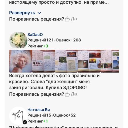
настоящему просто и доступно, на приме...
Развернуть
Да
Понравилась рецензия?
SaDacO
Рецензий
121
Оценок
+208
•
Рейтинг
+3
Всегда хотела делать фото правильно и
красиво. Слова "для женщин" меня
заинтриговали. Купила ЗДОРОВО!
Да
Понравилась рецензия?
Наталья Ви
Рецензий
15
Оценок
+52
•
Рейтинг
+1
"Цифровая фотография" куплена как подарок на