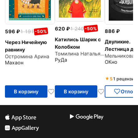
620
1 240
-50%
886
596
1 191
-50%
Катились Шарик с
Двуликие.
Через Ничейную
Колобком
Лестница дь
равнину
Томилина Наталья Юрьевна
Остромина Арина
РуДа
ОКно
Махаон
5
1 рецензия
В корзину
В корзину
Отлож