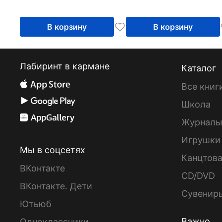
Первой мировой
войне
В корзину
В корзину
Лабиринт в кармане
Каталог
Все книг
Школа
Журнал
Игрушки
Мы в соцсетях
Канцтов
ВКонтакте
CD/DVD
ВКонтакте. Дети
Сувенир
Ютьюб
Важно
Одноклассники