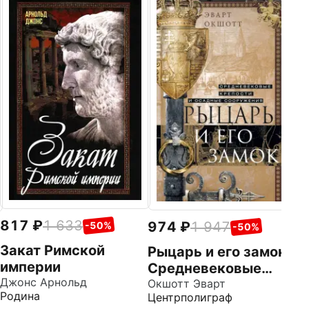
1
Ц
В
с
Гр
Це
м
817
1 633
974
1 947
-50%
-50%
Закат Римской
Рыцарь и его замок.
империи
Средневековые
Джонс Арнольд
крепости и осадные
Окшотт Эварт
Родина
Центрполиграф
сооружения