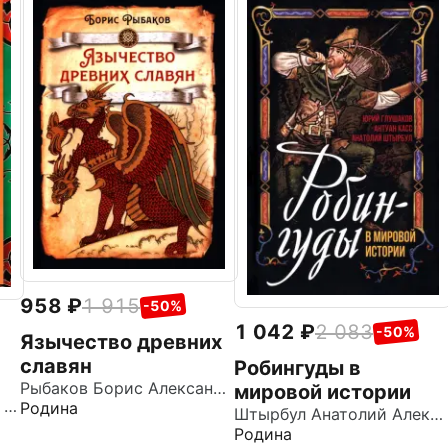
958
1 915
-50%
1 042
2 083
-50%
Язычество древних
славян
Робингуды в
Рыбаков Борис Александрович
мировой истории
Севастьянов Александр Владимирович
Родина
Штырбул Анатолий Алексеевич
Родина