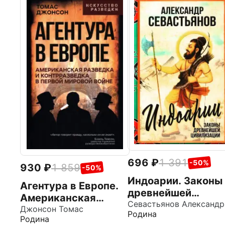
696
1 391
-50%
930
1 859
-50%
Индоарии. Законы
Агентура в Европе.
древнейшей
Американская
цивилизации
разведка и
Джонсон Томас
Родина
Родина
контрразведка в