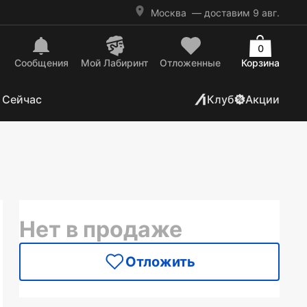
Москва
— доставим 9 авг.
0
Сообщения
Mой Лабиринт
Отложенные
Корзина
 Сейчас
Клуб
Акции
Нет в продаже
Отложить