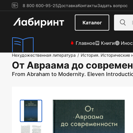
8 800 600-95-25
Доставка
Контакты
Задать вопрос
Каталог
Главное
Книги
Инос
Нехудожественная литература
История. Исторические 
/
От Авраама до совреме
From Abraham to Modernity. Eleven Introductio