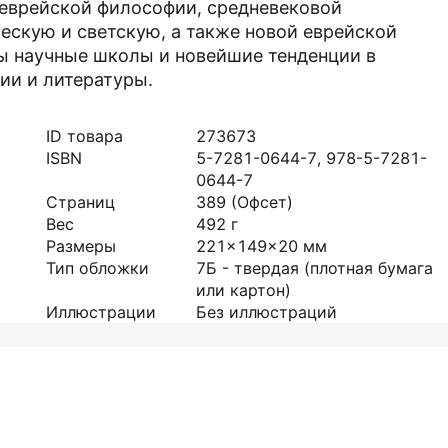
 еврейской философии, средневековой
ескую и светскую, а также новой еврейской
ы научные школы и новейшие тенденции в
ии и литературы.
ID товара
273673
ISBN
5-7281-0644-7, 978-5-7281-
0644-7
Страниц
389
(Офсет)
Вес
492
г
Размеры
221x149x20
мм
Тип обложки
7Б - твердая (плотная бумага
или картон)
Иллюстрации
Без иллюстраций