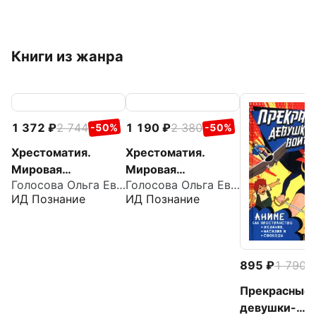
Книги из жанра
1 372
2 744
1 190
2 380
-50%
-50%
Хрестоматия.
Хрестоматия.
Мировая
Мировая
Голосова Ольга Евгеньевна
Голосова Ольга Евгеньевна
художественная
художественная
ИД Познание
ИД Познание
культура. Древний
культура. Античный
Восток. Египет.
мир. Древние
Месопотамия.
славяне
Палестина
895
1 790
-
Прекрасные
девушки-