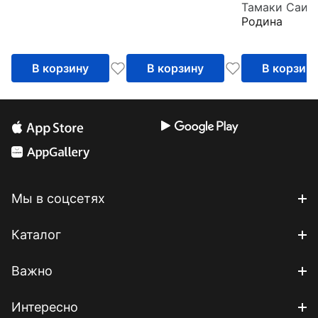
Тамаки Саит
воительницы
Родина
Аниме как
пространств
желания, нас
В корзину
В корзину
В корзин
свободы
Мы в соцсетях
Каталог
Важно
Интересно