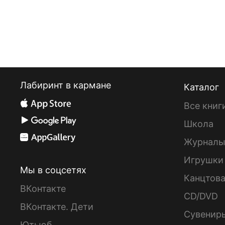
Лабиринт в кармане
Каталог
Все книг
Школа
Журнал
Игрушки
Мы в соцсетях
Канцтов
ВКонтакте
CD/DVD
ВКонтакте. Дети
Сувенир
Ютьюб