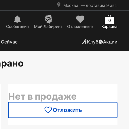
Москва
— доставим 9 авг.
0
Сообщения
Mой Лабиринт
Отложенные
Корзина
 Сейчас
Клуб
Акции
арано
Нет в продаже
Отложить