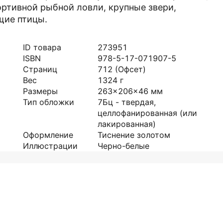
ортивной рыбной ловли, крупные звери,
щие птицы.
ID товара
273951
ISBN
978-5-17-071907-5
Страниц
712
(Офсет)
Вес
1324
г
Размеры
263x206x46
мм
Тип обложки
7Бц - твердая,
целлофанированная (или
лакированная)
Оформление
Тиснение золотом
Иллюстрации
Черно-белые