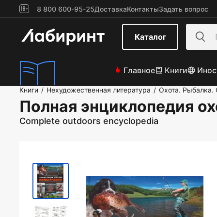
8 800 600-95-25
Доставка
Контакты
Задать вопрос
Каталог
Главное
Книги
Инос
Книги
Нехудожественная литература
Охота. Рыбалка.
/
/
Полная энциклопедия ох
Complete outdoors encyclopedia