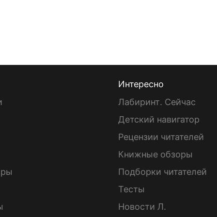
Интересно
и
Лабиринт. Сейчас
Детский навигатор
ы
Рецензии читателей
Книжные обзоры
ары
Подборки читателей
Тесты
ы
Новости Л.