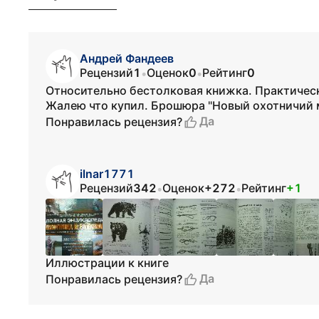
Андрей Фандеев
Рецензий
1
Оценок
0
Рейтинг
0
•
•
Относительно бестолковая книжка. Практическ
Жалею что купил. Брошюра "Новый охотничий м
Да
Понравилась рецензия?
ilnar1771
Рецензий
342
Оценок
+272
Рейтинг
+1
•
•
Иллюстрации к книге
Да
Понравилась рецензия?