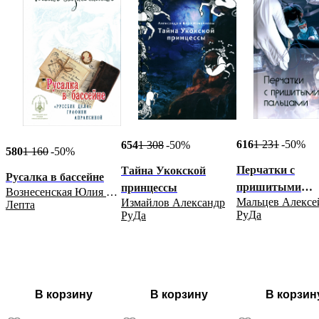
616
1 231
-50%
654
1 308
-50%
580
1 160
-50%
Перчатки с
Тайна Укокской
Русалка в бассейне
пришитыми
принцессы
Вознесенская Юлия Николаевна
Измайлов Александр
пальцами
Лепта
РуДа
РуДа
В корзину
В корзину
В корзин