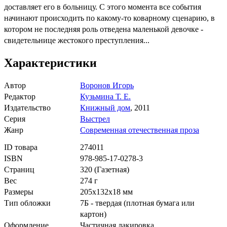
доставляет его в больницу. С этого момента все события
начинают происходить по какому-то коварному сценарию, в
котором не последняя роль отведена маленькой девочке -
свидетельнице жестокого преступления...
Характеристики
Автор
Воронов Игорь
Редактор
Кузьмина Т. Е.
Издательство
Книжный дом
,
2011
Серия
Выстрел
Жанр
Современная отечественная проза
ID товара
274011
ISBN
978-985-17-0278-3
Страниц
320
(Газетная)
Вес
274
г
Размеры
205x132x18
мм
Тип обложки
7Б - твердая (плотная бумага или
картон)
Оформление
Частичная лакировка