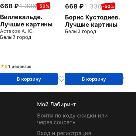
668
1 336
668
1 336
-50%
-50%
Виллевальде.
Борис Кустодиев.
Лучшие картины
Лучшие картины
Астахов А. Ю.
Белый город
Белый город
5
1 рецензия
В корзину
В корзину
Мой Лабиринт
Войти по коду скидки или
через соцсеть
Вход и регистрация