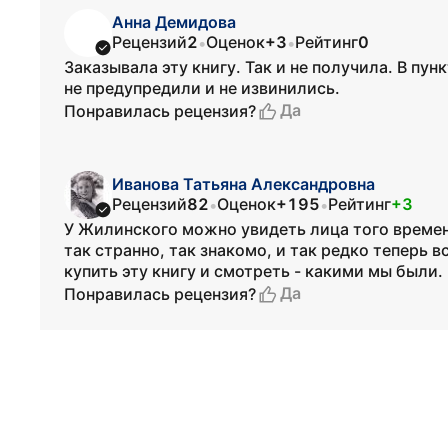
Анна Демидова
Рецензий
2
Оценок
+3
Рейтинг
0
•
•
Заказывала эту книгу. Так и не получила. В пун
не предупредили и не извинились.
Да
Понравилась рецензия?
Иванова Татьяна Александровна
Рецензий
82
Оценок
+195
Рейтинг
+3
•
•
У Жилинского можно увидеть лица того времен
так странно, так знакомо, и так редко теперь в
купить эту книгу и смотреть - какими мы были.
Да
Понравилась рецензия?