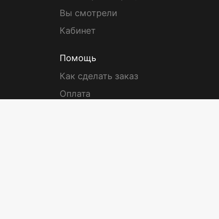
Вы смотрели
Кабинет
Помощь
Как сделать заказ
Оплата
Курьерская доставка
Поддержка
Напишите нам
Вся помощь
Пользовательское соглашение
© Холдинг «Лабиринт»