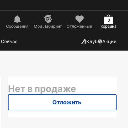
0
Сообщения
Mой Лабиринт
Отложенные
Корзина
 Сейчас
Клуб
Акции
Нет в продаже
Отложить