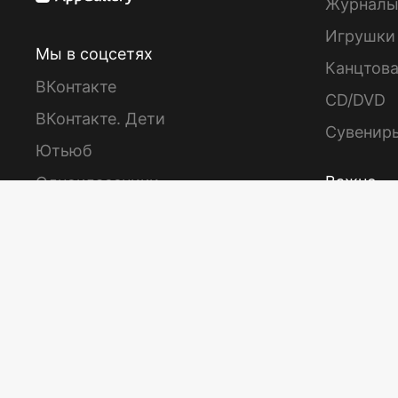
Журнал
Игрушки
Мы в соцсетях
Канцтов
ВКонтакте
CD/DVD
ВКонтакте. Дети
Сувенир
Ютьюб
Важно
Одноклассники
Дзен
Акции
Телеграм
Главные 
Бонус за
Сертифи
Только у
Предзак