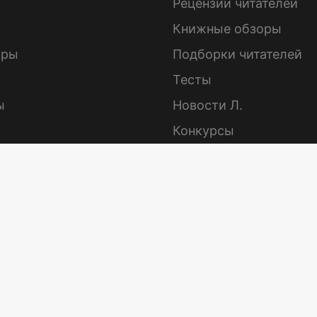
ы
Рецензии читателей
Книжные обзоры
ары
Подборки читателей
Тесты
ы
Новости Л.
Конкурсы
Спецпроекты
Лабиринт — всем
книги
 рецензию
Партнерам
каты
Наши вакансии
 нас
азы