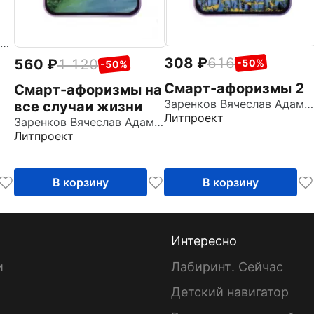
Максимчук Людмила Викторовна
308
616
560
1 120
-50%
-50%
Смарт-афоризмы 2
Смарт-афоризмы на
Заренков Вячеслав Адамович
все случаи жизни
Литпроект
Заренков Вячеслав Адамович
Литпроект
В корзину
В корзину
Интересно
и
Лабиринт. Сейчас
Детский навигатор