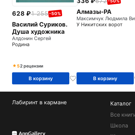
336
672
-50%
Алмазы-РА
628
1 255
-50%
Василий Суриков.
У Никитских ворот
Душа художника
Алдонин Сергей
Родина
5
2 рецензии
В корзину
В корзину
Лабиринт в кармане
Каталог
Все книг
Школа