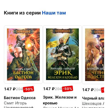
Книги из серии
Наши там
147
294
147
294
-50%
-50%
147
294
-5
Эрик. Железом и
Бастион Одесса
Черный влас
Смит Игорь
кровью
Центрполиграф