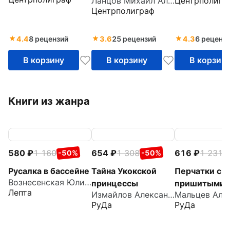
Ланцов Михаил Алексеевич
Центрполигр
Центрполиграф
4.4
8 рецензий
3.6
25 рецензий
4.3
6 реценз
В корзину
В корзину
В корзин
Книги из жанра
580
1 160
654
1 308
616
1 231
-50%
-50%
-
Русалка в бассейне
Тайна Укокской
Перчатки с
Вознесенская Юлия Николаевна
принцессы
пришитыми
Лепта
Измайлов Александр
пальцами
РуДа
РуДа