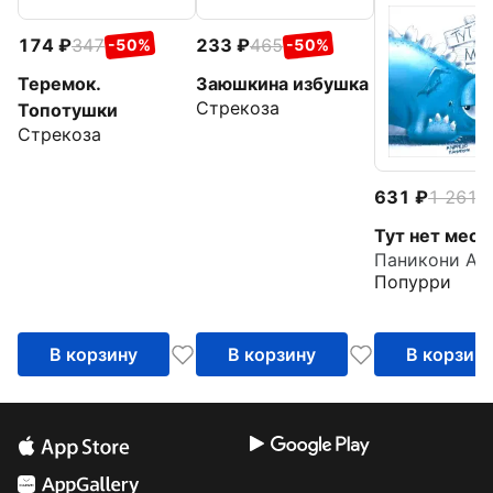
174
347
233
465
-50%
-50%
Теремок.
Заюшкина избушка
Стрекоза
Топотушки
Стрекоза
631
1 261
-
Тут нет мест
Паникони Ал
Попурри
В корзину
В корзину
В корзин