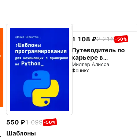
1 108
2 216
-50%
Путеводитель по
карьере в
кибербезопасности
Миллер Алисса
Феникс
550
1 099
-50%
Шаблоны