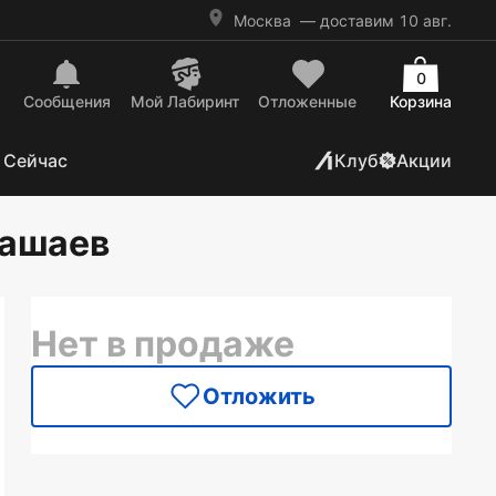
Москва
— доставим 10 авг.
0
Сообщения
Mой Лабиринт
Отложенные
Корзина
 Сейчас
Клуб
Акции
Кашаев
Нет в продаже
Отложить