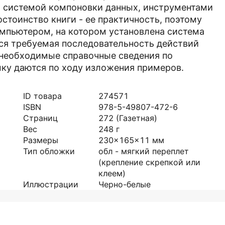
, системой компоновки данных, инструментами
стоинство книги - ее практичность, поэтому
омпьютером, на котором установлена система
вся требуемая последовательность действий
а необходимые справочные сведения по
ку даются по ходу изложения примеров.
ID товара
274571
ISBN
978-5-49807-472-6
Страниц
272
(Газетная)
Вес
248
г
Размеры
230x165x11
мм
Тип обложки
обл - мягкий переплет
(крепление скрепкой или
клеем)
Иллюстрации
Черно-белые