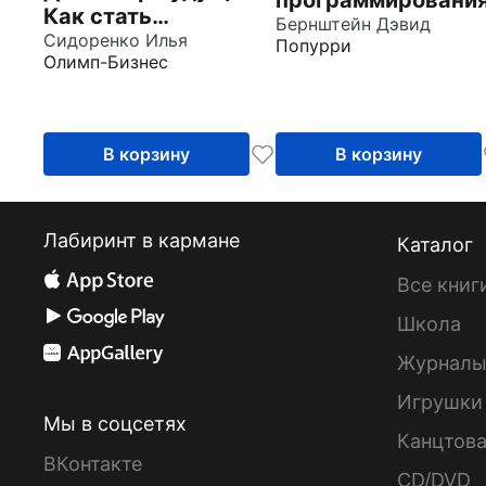
программировани
Как стать
для начинающих с
Бернштейн Дэвид
востребованным
Сидоренко Илья
Попурри
примерами на
Олимп-Бизнес
дизайнером
JavaScript
интерфейсов
сегодня и остаться
таковым завтр
В корзину
В корзину
Лабиринт в кармане
Каталог
Все книг
Школа
Журнал
Игрушки
Мы в соцсетях
Канцтов
ВКонтакте
CD/DVD