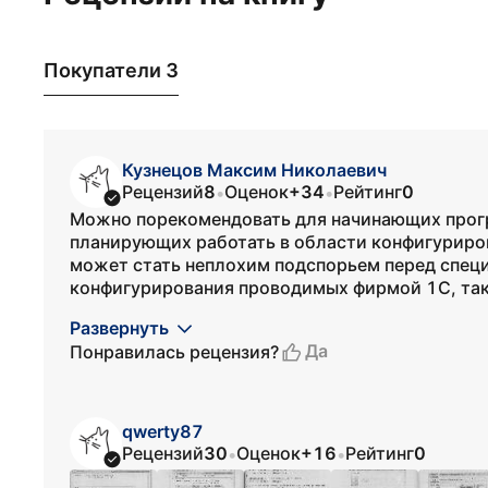
Покупатели 3
Кузнецов Максим Николаевич
Рецензий
8
Оценок
+34
Рейтинг
0
•
•
Можно порекомендовать для начинающих прогр
планирующих работать в области конфигуриров
может стать неплохим подспорьем перед спец
конфигурирования проводимых фирмой 1С, так к
Развернуть
Да
Понравилась рецензия?
qwerty87
Рецензий
30
Оценок
+16
Рейтинг
0
•
•