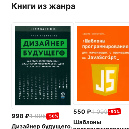
Книги из жанра
550
1 099
-50%
998
1 995
-50%
Шаблоны
Дизайнер будущего.