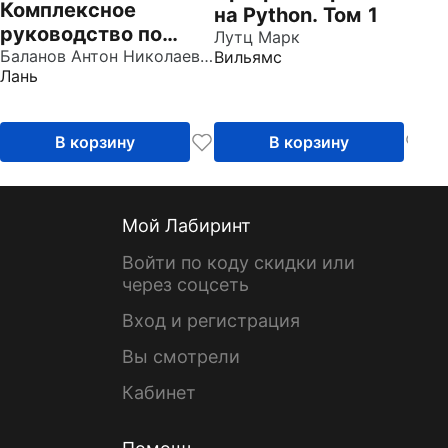
Комплексное
на Python. Том 1
руководство по
Лутц Марк
разработке. От
Баланов Антон Николаевич
Вильямс
Лань
мобильных
приложений до веб-
технологий. Учебное
В корзину
В корзину
пособие
Мой Лабиринт
Войти по коду скидки или
через соцсеть
Вход и регистрация
Вы смотрели
Кабинет