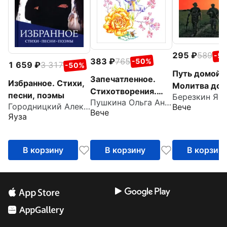
295
589
-5
383
765
-50%
1 659
3 317
-50%
Путь домой.
Запечатленное.
Избранное. Стихи,
Молитва доб
Стихотворения.
песни, поэмы
Березкин Ян
русской
Пушкина Ольга Анатольевна
Избранное
Городницкий Александр Моисеевич
Вече
Вече
Яуза
В корзину
В корзину
В корзин