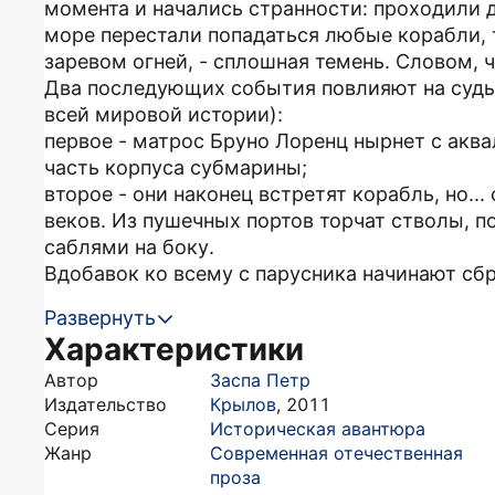
момента и начались странности: проходили д
море перестали попадаться любые корабли, 
заревом огней, - сплошная темень. Словом, 
Два последующих события повлияют на судьб
всей мировой истории):
первое - матрос Бруно Лоренц нырнет с акв
часть корпуса субмарины;
второе - они наконец встретят корабль, но..
веков. Из пушечных портов торчат стволы, 
саблями на боку.
Вдобавок ко всему с парусника начинают сбра
Развернуть
Характеристики
Автор
Заспа Петр
Издательство
Крылов
,
2011
Серия
Историческая авантюра
Жанр
Современная отечественная
проза