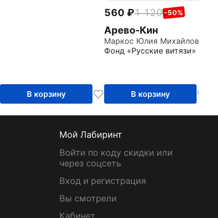
560
1 120
-50%
Арево-Кин
Маркос Юлия Михайловна
Фонд «Русские витязи»
В корзину
В корзину
Мой Лабиринт
Войти по коду скидки или
через соцсеть
Вход и регистрация
Вы смотрели
Кабинет