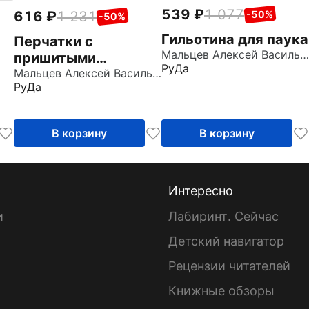
539
1 077
616
1 231
-50%
-50%
Гильотина для паука
Перчатки с
Мальцев Алексей Васильевич
пришитыми
РуДа
пальцами
Мальцев Алексей Васильевич
РуДа
В корзину
В корзину
Интересно
и
Лабиринт. Сейчас
Детский навигатор
ы
Рецензии читателей
Книжные обзоры