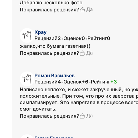
Добавлю несколько фото
Да
Понравилась рецензия?
Крау
Рецензий
2
Оценок
0
Рейтинг
0
•
•
жалко,что бумага газетная((
Да
Понравилась рецензия?
Роман Васильев
Рецензий
4
Оценок
+6
Рейтинг
+3
•
•
Написано неплохо, и сюжет закрученный, но у
положительные. При том, что про их зверства 
симпатизирует. Это напрягала в процессе всего
смог дочитать.
Да
Понравилась рецензия?