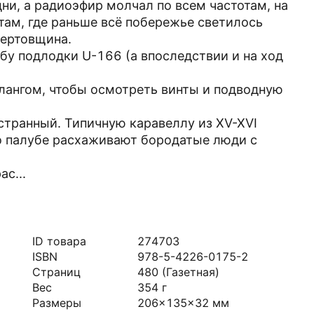
ни, а радиоэфир молчал по всем частотам, на
там, где раньше всё побережье светилось
чертовщина.
у подлодки U-166 (а впоследствии и на ход
алангом, чтобы осмотреть винты и подводную
. странный. Типичную каравеллу из XV-XVI
по палубе расхаживают бородатые люди с
с...
ID товара
274703
ISBN
978-5-4226-0175-2
Страниц
480
(Газетная)
Вес
354
г
Размеры
206x135x32
мм