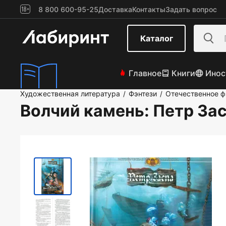
8 800 600-95-25
Доставка
Контакты
Задать вопрос
Каталог
Главное
Книги
Инос
Художественная литература
Фэнтези
Отечественное ф
/
/
Волчий камень
: Петр За