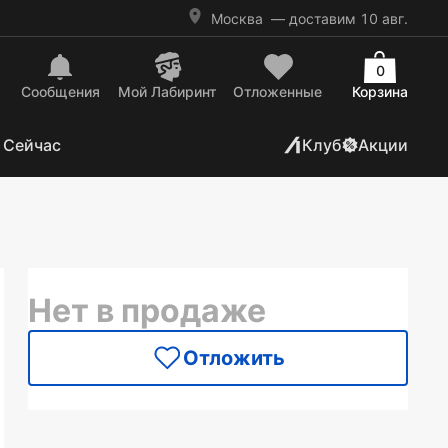
Москва
— доставим 10 авг.
0
Сообщения
Mой Лабиринт
Отложенные
Корзина
 Сейчас
Клуб
Акции
Нет в продаже
Отложить