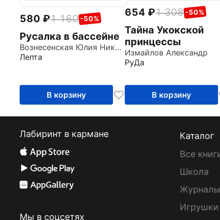
654
1 308
-50%
580
1 160
-50%
Тайна Укокской
Русалка в бассейне
принцессы
Вознесенская Юлия Николаевна
Измайлов Александр
Лепта
РуДа
В корзину
В корзину
Лабиринт в кармане
Каталог
Все книг
Школа
Журнал
Игрушки
Мы в соцсетях