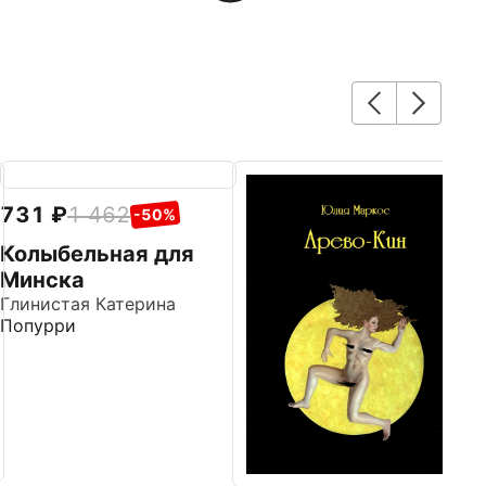
731
1 462
7
-50%
Колыбельная для
М
Минска
с
Глинистая Катерина
Го
Попурри
Д