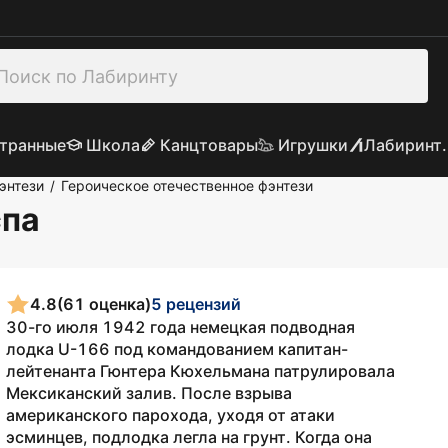
транные
Школа
Канцтовары
Игрушки
Лабиринт.
энтези
Героическое отечественное фэнтези
/
спа
4.8
(61 оценка)
5 рецензий
30-го июля 1942 года немецкая подводная
лодка U-166 под командованием капитан-
лейтенанта Гюнтера Кюхельмана патрулировала
Мексиканский залив. После взрыва
американского парохода, уходя от атаки
эсминцев, подлодка легла на грунт. Когда она