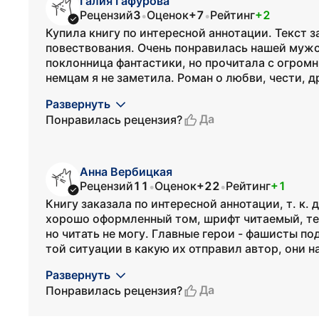
Галия Гафурова
Рецензий
3
Оценок
+7
Рейтинг
+2
•
•
Купила книгу по интересной аннотации. Текст з
повествования. Очень понравилась нашей мужск
поклонница фантастики, но прочитала с огром
немцам я не заметила. Роман о любви, чести, д
Развернуть
Да
Понравилась рецензия?
Анна Вербицкая
Рецензий
11
Оценок
+22
Рейтинг
+1
•
•
Книгу заказала по интересной аннотации, т. к. 
хорошо оформленный том, шрифт читаемый, тек
но читать не могу. Главные герои - фашисты по
той ситуации в какую их отправил автор, они на
Развернуть
Да
Понравилась рецензия?