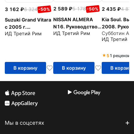
2 589
5 178
2 435
4 87
3 162
6 324
-50%
-50%
NISSAN ALMERA
Kia Soul. Вып
Suzuki Grand Vitara
N16. Руководство
2008. Руков
c 2005 г.
ИД Третий Рим
Субботин А. А
ИД Третий Рим
по эксплуатации,
по эксплуата
Руководство по
ИД Третий Р
техническому
техническом
эксплуатации,
обслуживанию и
обслуживани
техническому
ремонту
ремонту
обслуживанию и
5
1 рецензия
ремонту
В корзину
В корзину
В корзин
Мы в соцсетях