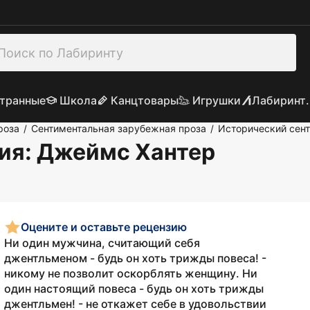
транные
Школа
Канцтовары
Игрушки
Лабиринт.
роза
Сентиментальная зарубежная проза
Исторический сен
/
/
ия
: Джеймс Хантер
Оцените и оставьте рецензию
Ни один мужчина, считающий себя
джентльменом - будь он хоть трижды повеса! -
никому не позволит оскорблять женщину. Ни
один настоящий повеса - будь он хоть трижды
джентльмен! - не откажет себе в удовольствии