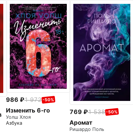
986
1 972
-50%
Изменить 6-го
769
1 538
-50%
в
Уолш Хлоя
Аромат
Азбука
Ришардо Поль