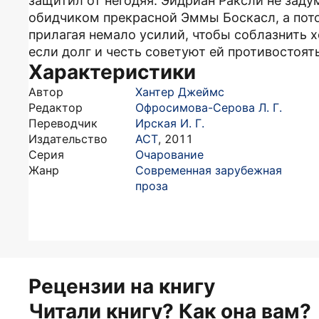
защитил от негодяя. Эйдриан Раксли не заду
обидчиком прекрасной Эммы Боскасл, а пото
прилагая немало усилий, чтобы соблазнить х
если долг и честь советуют ей противостоят
Характеристики
Автор
Хантер Джеймс
Редактор
Офросимова-Серова Л. Г.
Переводчик
Ирская И. Г.
Издательство
АСТ
,
2011
Серия
Очарование
Жанр
Современная зарубежная
проза
Рецензии на книгу
Читали книгу? Как она вам?