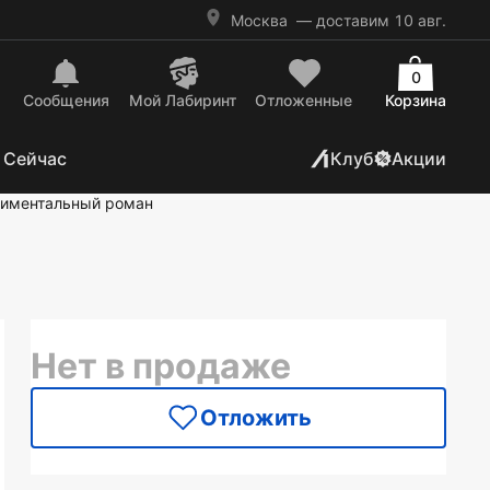
Москва
— доставим 10 авг.
0
Сообщения
Mой Лабиринт
Отложенные
Корзина
 Сейчас
Клуб
Акции
тиментальный роман
Нет в продаже
Отложить