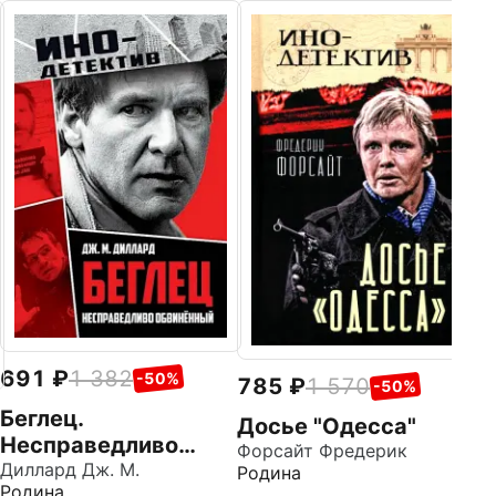
6
Н
Ли
Аз
691
1 382
-50%
785
1 570
-50%
Беглец.
Досье "Одесса"
Несправедливо
Форсайт Фредерик
обвиненный
Диллард Дж. М.
Родина
Родина