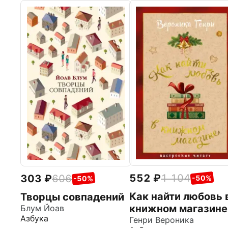
552
1 104
303
606
-50%
-50%
Как найти любовь 
Творцы совпадений
книжном магазине
Блум Йоав
Азбука
Генри Вероника