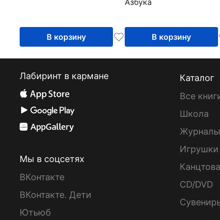
Азбука
В корзину
В корзину
Лабиринт в кармане
Каталог
Все книг
Школа
Журнал
Игрушки
Мы в соцсетях
Канцтов
ВКонтакте
CD/DVD
ВКонтакте. Дети
Сувенир
Ютьюб