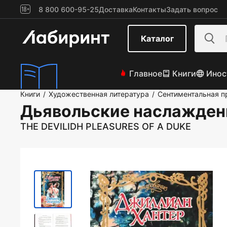
8 800 600-95-25
Доставка
Контакты
Задать вопрос
Каталог
Главное
Книги
Инос
Книги
Художественная литература
Сентиментальная п
/
/
Дьявольские наслажден
THE DEVILIDH PLEASURES OF A DUKE