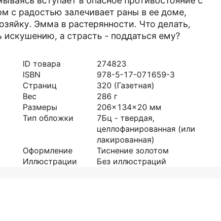
мываясь вступает в опасное противостояние с
м с радостью залечивает раны в ее доме,
озяйку. Эмма в растерянности. Что делать,
ь искушению, а страсть - поддаться ему?
ID товара
274823
ISBN
978-5-17-071659-3
Страниц
320
(Газетная)
Вес
286
г
Размеры
206x134x20
мм
Тип обложки
7Бц - твердая,
целлофанированная (или
лакированная)
Оформление
Тиснение золотом
Иллюстрации
Без иллюстраций