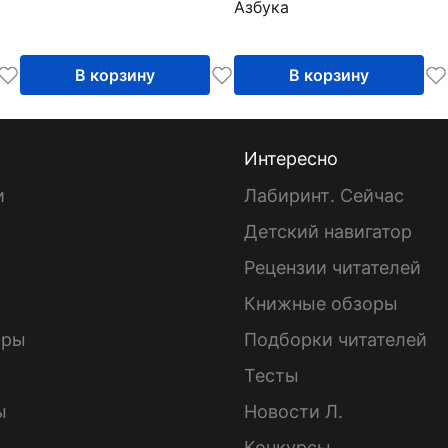
Азбука
В корзину
В корзину
Интересно
и
Лабиринт. Сейчас
Детский навигатор
ы
Рецензии читателей
Книжные обзоры
ары
Подборки читателей
Тесты
ы
Новости Л.
Конкурсы