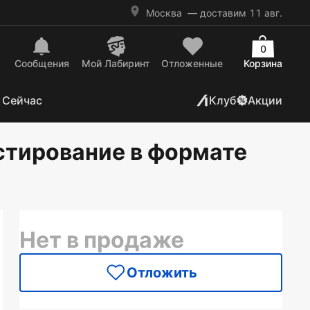
Москва
— доставим 11 авг.
0
Сообщения
Mой Лабиринт
Отложенные
Корзина
 Сейчас
Клуб
Акции
естирование в формате
Нет в продаже
Отложить