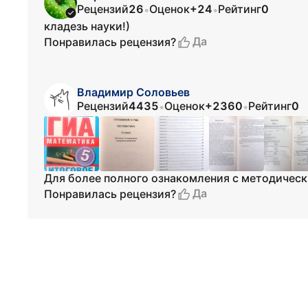
Рецензий
26
Оценок
+24
Рейтинг
0
•
•
кладезь науки!)
Да
Понравилась рецензия?
Владимир Соловьев
Рецензий
4435
Оценок
+2360
Рейтинг
0
•
•
Для более полного ознакомления с методическ
Да
Понравилась рецензия?