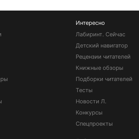
Интересно
и
Лабиринт. Сейчас
Детский навигатор
ы
Рецензии читателей
Книжные обзоры
ары
Подборки читателей
Тесты
ы
Новости Л.
Конкурсы
Спецпроекты