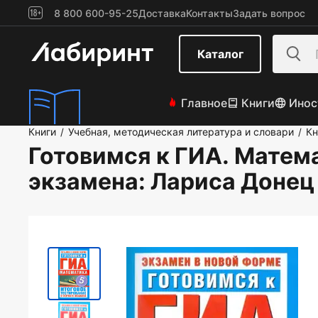
8 800 600-95-25
Доставка
Контакты
Задать вопрос
Каталог
Главное
Книги
Инос
Книги
Учебная, методическая литература и словари
Кн
/
/
Готовимся к ГИА. Матема
экзамена
: Лариса Донец