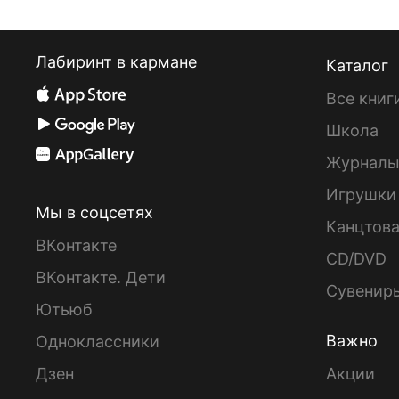
Лабиринт в кармане
Каталог
Все книг
Школа
Журнал
Игрушки
Мы в соцсетях
Канцтов
ВКонтакте
CD/DVD
ВКонтакте. Дети
Сувенир
Ютьюб
Важно
Одноклассники
Дзен
Акции