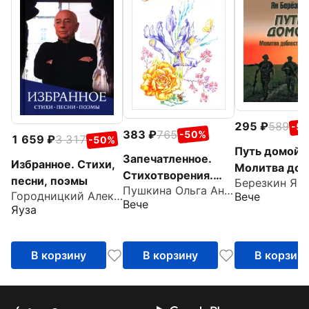
295
589
-5
383
765
-50%
1 659
3 317
-50%
Путь домой.
Запечатленное.
Избранное. Стихи,
Молитва доб
Стихотворения.
песни, поэмы
Березкин Ян
русской
Пушкина Ольга Анатольевна
Избранное
Городницкий Александр Моисеевич
Вече
Вече
Яуза
В корзину
В корзину
В корзин