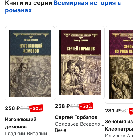
Книги из серии
Всемирная история в
романах
258
515
-50%
258
515
-50%
281
561
-5
Сергей Горбатов
Изгоняющий
Зенобия из р
Соловьев Всеволод Сергеевич
демонов
Клеопатры
Вече
Гладкий Виталий Дмитриевич