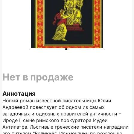
Нет в продаже
Аннотация
Новый роман известной писательницы Юлии
Андреевой повествует об одном из самых
загадочных и одиозных правителей античности -
Ироде I, сыне римского прокуратора Иудеи
Антипатра. Льстивые греческие писатели наградили
его титулом "Великий". Идуменянин по рождению,