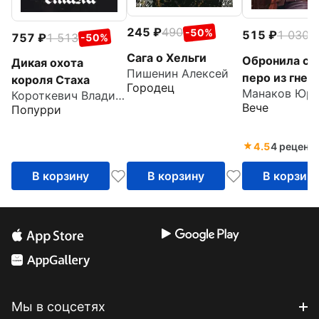
245
490
-50%
515
1 030
-
757
1 513
-50%
Сага о Хельги
Обронила си
Дикая охота
Пишенин Алексей
перо из гнез
короля Стаха
Городец
Короткевич Владимир Семенович
Вече
Попурри
4.5
4 реценз
В корзину
В корзину
В корзин
Мы в соцсетях