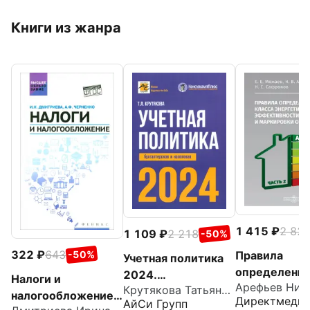
Книги из жанра
1 415
2 82
1 109
2 218
-50%
322
643
-50%
Правила
Учетная политика
определени
2024.
Налоги и
класса
Крутякова Татьяна Леонидовна
Бухгалтерская и
налогообложение.
Директмеди
АйСи Групп
энергетичес
налоговая