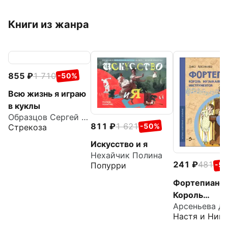
Книги из жанра
855
1 710
-50%
Всю жизнь я играю
в куклы
Образцов Сергей Владимирович
811
1 621
-50%
Стрекоза
Искусство и я
Нехайчик Полина
241
481
-5
Попурри
Фортепиано.
Король
Арсеньева Д
музыкальны
Настя и Ники
инструменто