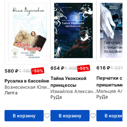
616
1 231
654
1 308
-
-50%
580
1 160
-50%
Перчатки с
Тайна Укокской
Русалка в бассейне
пришитыми
принцессы
Вознесенская Юлия Николаевна
Измайлов Александр
пальцами
Лепта
РуДа
РуДа
В корзину
В корзину
В корзин