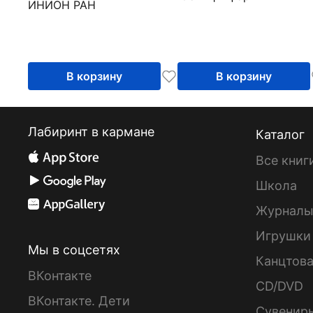
ИНИОН РАН
Правовая
информатика в
цифровую эпоху.
Часть 2
В корзину
В корзину
Лабиринт в кармане
Каталог
Все книг
Школа
Журнал
Игрушки
Мы в соцсетях
Канцтов
ВКонтакте
CD/DVD
ВКонтакте. Дети
Сувенир