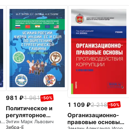
981
1 961
-50%
1 109
2 218
-50%
Политическое и
регуляторное
Организационно-
Вайпан Виктор Алексеевич
обеспечение
Энтин Марк Львович
правовые основы
Зебра-Е
мировых
противодействия
Землин Александр Игоревич