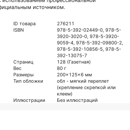
с использованием профессиональной
официальным источником.
ID товара
276211
ISBN
978-5-392-02449-0, 978-5-
3920-3020-0, 978-5-3920-
9059-4, 978-5-392-09800-2,
978-5-392-10856-5, 978-5-
392-13075-7
Страниц
128
(Газетная)
Вес
80
г
Размеры
200x125x6
мм
Тип обложки
обл - мягкий переплет
(крепление скрепкой или
клеем)
Иллюстрации
Без иллюстраций