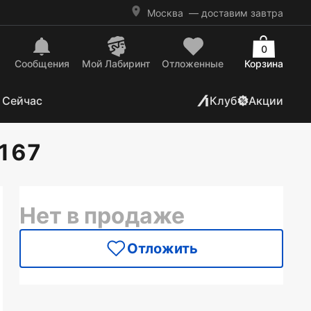
Москва
— доставим завтра
0
Сообщения
Mой Лабиринт
Отложенные
Корзина
 Сейчас
Клуб
Акции
№167
Нет в продаже
Отложить