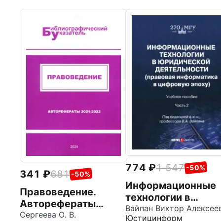
774
1 547
-50%
341
681
-50%
Информационные
Правоведение.
технологии в
Авторефераты
юридической
2021–2022
Сергеева О. В.
Юстицинформ
деятельности.