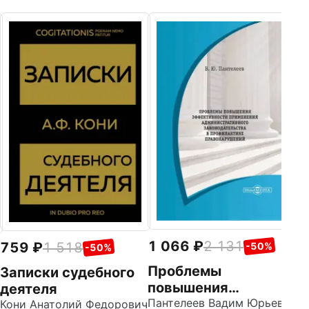
3
К
в
л
Ю
1 066
2 131
759
1 518
-50%
-50%
Проблемы
Записки судебного
повышения
деятеля
эффективности
Пантелеев Вадим Юрьевич
Кони Анатолий Федорович