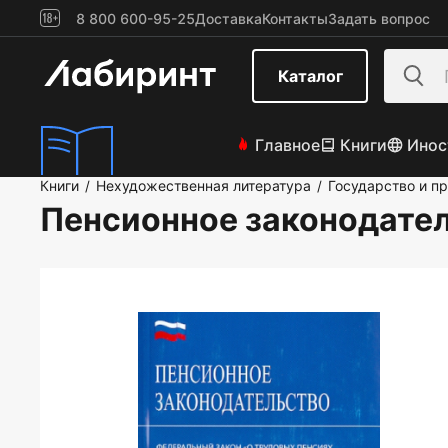
8 800 600-95-25
Доставка
Контакты
Задать вопрос
Каталог
Главное
Книги
Инос
Книги
Нехудожественная литература
Государство и п
/
/
Пенсионное законодате