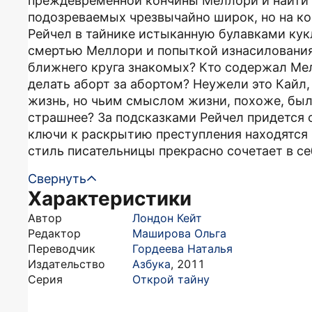
преждевременной кончины Меллори и найти т
подозреваемых чрезвычайно широк, но на ко
Рейчел в тайнике истыканную булавками кук
смертью Меллори и попыткой изнасилования 
ближнего круга знакомых? Кто содержал Мел
делать аборт за абортом? Неужели это Кайл
жизнь, но чьим смыслом жизни, похоже, был
страшнее? За подсказками Рейчел придется о
ключи к раскрытию преступления находятся
стиль писательницы прекрасно сочетает в се
Свернуть
Характеристики
Автор
Лондон Кейт
Редактор
Маширова Ольга
Переводчик
Гордеева Наталья
Издательство
Азбука
,
2011
Серия
Открой тайну