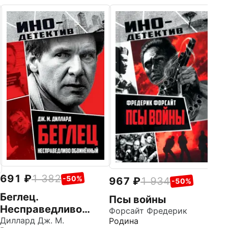
7
Д
Фо
Ро
691
1 382
-50%
967
1 934
-50%
Беглец.
Псы войны
Несправедливо
Форсайт Фредерик
обвиненный
Диллард Дж. М.
Родина