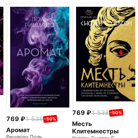
769
1 538
-50%
769
1 538
-50%
Месть
Аромат
Клитемнестры
Ришардо Поль