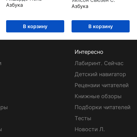
Уилсон Сьюзен С.
Азбука
Азбука
В корзину
В корзину
Интересно
и
Лабиринт. Сейчас
Детский навигатор
ы
Рецензии читателей
Книжные обзоры
ары
Подборки читателей
Тесты
ы
Новости Л.