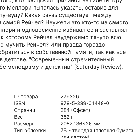
ого, кто послужил причиной ее гибели. Круг
го Меллори пыталась указать, оставив для
лу-вуду? Какая связь существует между
самой Рейчел? Неужели это кто-то из самого
лори и одновременно избивал ее и заставлял
, к которому Рейчел неудержимо тянуло всю
о мучить Рейчел? Или правда гораздо
братиться к собственной памяти, так как все
 в детстве. "Современный стремительный
бе мелодраму и детектив" (Saturday Review).
ID товара
276226
ISBN
978-5-389-01448-0
Страниц
384
(Офсет)
Вес
362
г
Размеры
205x136x26
мм
Тип обложки
7Б - твердая (плотная бумага
или картон)