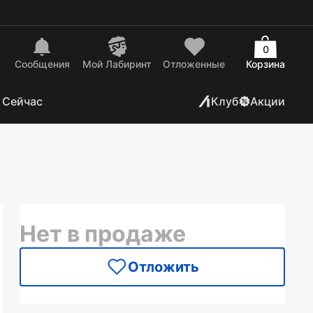
0
Сообщения
Mой Лабиринт
Отложенные
Корзина
 Сейчас
Клуб
Акции
Нет в продаже
Отложить