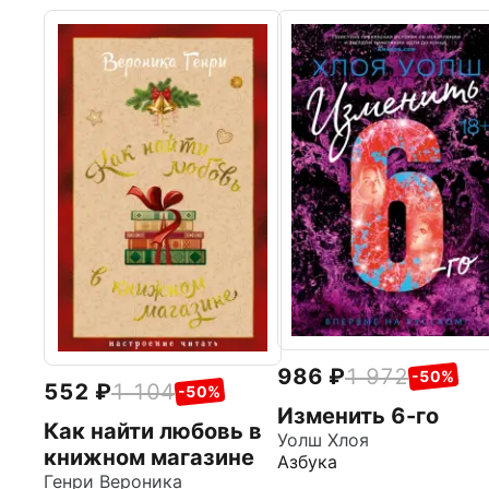
986
1 972
-50%
552
1 104
-50%
Изменить 6-го
Как найти любовь в
Уолш Хлоя
книжном магазине
Азбука
Генри Вероника