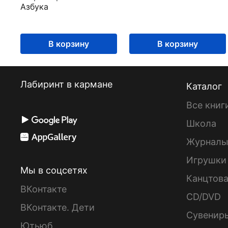
Азбука
В корзину
В корзину
Лабиринт в кармане
Каталог
Все книг
Школа
Журнал
Игрушки
Мы в соцсетях
Канцтов
ВКонтакте
CD/DVD
ВКонтакте. Дети
Сувенир
Ютьюб