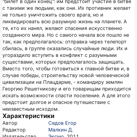
"билет в один конец": им предстоит участие в битве
с такими же людьми, как они. Их противник желает
не только уничтожить своего врага, но и
ликвидировать всю разумную жизнь на планете. А
те, кто их нанял, желают спасения искусственно
созданного мира. Но с самого начала все пошло не
так, как предполагалось: отправка через телепорт
сбилась, в группе оказались случайные люди. Их и
угораздило вступить в конфликт с разумными
существами, которых предполагалось защищать.
Вместо того, чтобы готовиться к главной битве и, в
случае победы, строительству новой человеческой
цивилизации на Плацдарме, - командиру землян
Георгию Решетникову и его товарищам приходится
искать возможности спасти поселение. А для этого
предстоит долгое и опасное путешествие с
неизвестным исходом.
Характеристики
Автор
Седов Егор
Редактор
Малкин Д.
Издательство
Эксмо
,
2011