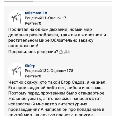
talisman918
Рецензий
11
Оценок
+7
•
Рейтинг
0
Прочитал на одном дыхании, новый мир
довольно разнообразен, также и в животном и
растительном мире!Обязательно закажу
продолжение!
Да
Понравилась рецензия?
Sk0rp
Рецензий
132
Оценок
+178
•
Рейтинг
0
Честно скажу: кто такой Егор Седов, я не знал.
Его произведений либо нет, либо я и не знаю.
Поэтому перед прочтением было стандартное
желание узнать, а что же смог написать этот
неизвестный мне автор литературных
произведений? А написал он про попаданцев в
другой мир, на другую планету, в другие