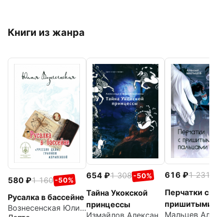
Книги из жанра
616
1 231
654
1 308
-
-50%
580
1 160
-50%
Перчатки с
Тайна Укокской
Русалка в бассейне
пришитыми
принцессы
Вознесенская Юлия Николаевна
Измайлов Александр
пальцами