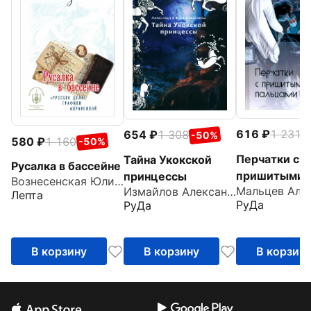
616
1 231
654
1 308
-
-50%
580
1 160
-50%
Перчатки с
Тайна Укокской
Русалка в бассейне
пришитыми
принцессы
Вознесенская Юлия Николаевна
Измайлов Александр
пальцами
Лепта
РуДа
РуДа
В корзину
В корзину
В корзин