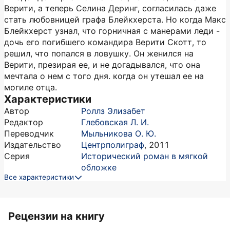
Верити, а теперь Селина Деринг, согласилась даже
стать любовницей графа Блейкхерста. Но когда Макс
Блейкхерст узнал, что горничная с манерами леди -
дочь его погибшего командира Верити Скотт, то
решил, что попался в ловушку. Он женился на
Верити, презирая ее, и не догадывался, что она
мечтала о нем с того дня. когда он утешал ее на
могиле отца.
Характеристики
Автор
Роллз Элизабет
Редактор
Глебовская Л. И.
Переводчик
Мыльникова О. Ю.
Издательство
Центрполиграф
,
2011
Серия
Исторический роман в мягкой
обложке
Все характеристики
Рецензии на книгу