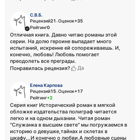
С.В.Б.
Рецензий
21
Оценок
+35
•
Рейтинг
0
Отличная книга. Давно читаю романы этой
серии. На долю героине выпадает много
испытаний, искренне ей сопореживаешь. И,
конечно, любовь! Любовь помогает
преодолеть все преграды.
Да
Понравилась рецензия?
Елена Карпова
Рецензий
15
Оценок
+17
•
Рейтинг
+2
Серия книг Исторический роман в мягкой
обложке издательства полиграф читается
легко и на одном дыхании. Читая роман
"Служанка в высшем свете" мы погружаемся в
историю о девушке,тайнах и склетах в
шкафу...И конечно о любви.А любовные сцены