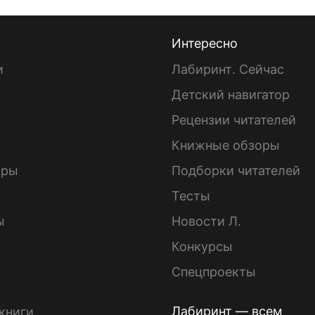
Интересно
и
Лабиринт. Сейчас
Детский навигатор
ы
Рецензии читателей
Книжные обзоры
ары
Подборки читателей
Тесты
ы
Новости Л.
Конкурсы
Спецпроекты
Лабиринт — всем
книги