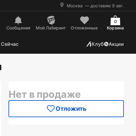
Москва
— доставим 9 авг.
0
Сообщения
Mой Лабиринт
Отложенные
Корзина
 Сейчас
Клуб
Акции
ы
Нет в продаже
Отложить