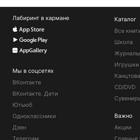
Лабиринт в кармане
Каталог
Все книг
Школа
Журнал
Игрушки
Мы в соцсетях
Канцтов
ВКонтакте
CD/DVD
ВКонтакте. Дети
Сувенир
Ютьюб
Важно
Одноклассники
Дзен
Акции
Телеграм
Главные 