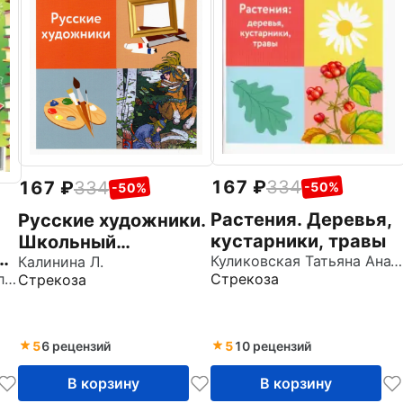
167
334
167
334
-50%
-50%
Растения. Деревья,
Русские художники.
кустарники, травы
Школьный
в.
Куликовская Татьяна Анатольевна
справочник для
Калинина Л.
Стрекоза
Шклярова Татьяна Васильевна
Стрекоза
начальных классов
5
6 рецензий
5
10 рецензий
В корзину
В корзину