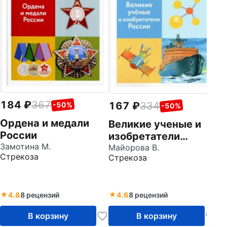
ш
н
Ст
Р
М
П
184
367
167
334
-50%
-50%
Ордена и медали
Великие ученые и
России
изобретатели
Замотина М.
России. Школьный
Майорова В.
Стрекоза
Стрекоза
справочник для
начальных классов
4.8
8 рецензий
4.6
8 рецензий
В корзину
В корзину