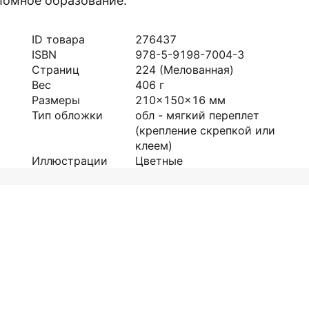
ломное образование.
ID товара
276437
ISBN
978-5-9198-7004-3
Страниц
224
(Мелованная)
Вес
406
г
Размеры
210x150x16
мм
Тип обложки
обл - мягкий переплет
(крепление скрепкой или
клеем)
Иллюстрации
Цветные