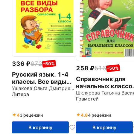
336
672
-50%
258
516
-50%
Русский язык. 1-4
Справочник для
классы. Все виды
начальных классо
разбора.
Ушакова Ольга Дмитриевна
Памятки (1-5
Литера
Справочник
Грамотей
классы). Книга-
перевертыш
4
3 рецензии
4.8
4 рецензии
В корзину
В корзину