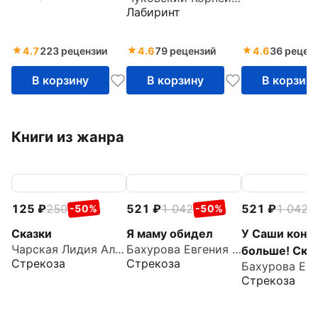
Лабиринт
4.7
223 рецензии
4.6
79 рецензий
4.6
36 рецен
В корзину
В корзину
В корзин
Книги из жанра
125
250
521
1 042
521
1 042
-50%
-50%
-
Сказки
Я маму обидел
У Саши конф
Чарская Лидия Алексеевна
Бахурова Евгения Петровна
больше! Ска
Стрекоза
Стрекоза
про нежадн
Стрекоза
малышей