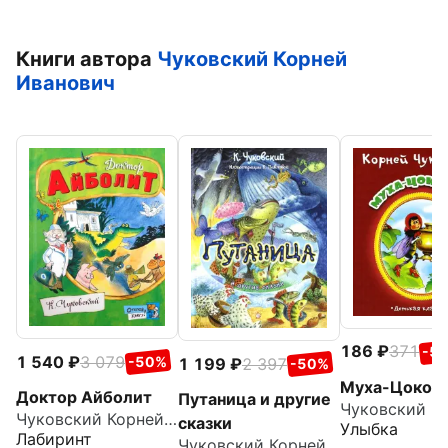
Книги автора
Чуковский Корней
Иванович
186
371
-5
1 540
3 079
-50%
1 199
2 397
-50%
Муха-Цокот
Доктор Айболит
Путаница и другие
Чуковский Корней Иванович
сказки
Улыбка
Лабиринт
Чуковский Корней Иванович