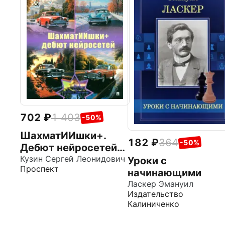
702
1 403
-50%
ШахматИИшки+.
182
364
-50%
Дебют нейросетей.
Учебное пособие
Кузин Сергей Леонидович
Уроки с
Проспект
начинающими
Ласкер Эмануил
Издательство
Калиниченко