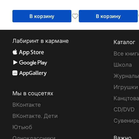
В корзину
В корзину
Лабиринт в кармане
Каталог
Все книг
Школа
Журнал
Игрушки
Мы в соцсетях
Канцтов
ВКонтакте
CD/DVD
ВКонтакте. Дети
Сувенир
Ютьюб
Важно
Одноклассники