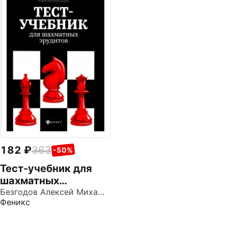
182
363
-50%
Тест-учебник для
шахматных
эрудитов
Безгодов Алексей Михайлович
Феникс