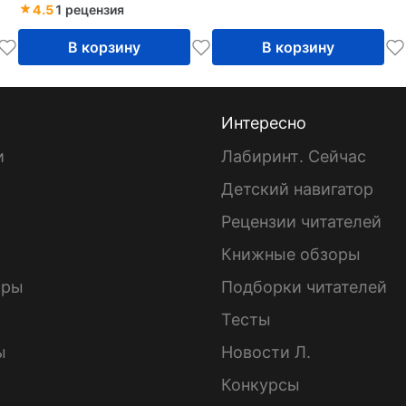
4.5
1 рецензия
В корзину
В корзину
Интересно
и
Лабиринт. Сейчас
Детский навигатор
ы
Рецензии читателей
Книжные обзоры
ары
Подборки читателей
Тесты
ы
Новости Л.
Конкурсы