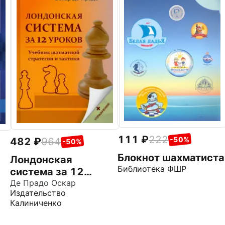
111
222
-50%
482
964
-50%
Блокнот шахматиста
Лондонская
Библиотека ФШР
система за 12
уроков. Учебник
Де Прадо Оскар
Издательство
шахматной
Калиниченко
стратегии
+упражнения