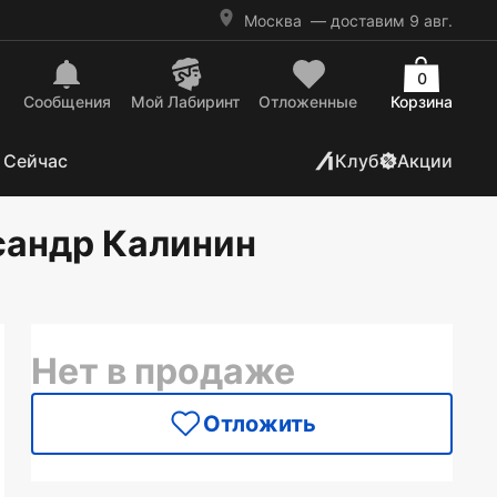
Москва
— доставим 9 авг.
0
Сообщения
Mой Лабиринт
Отложенные
Корзина
 Сейчас
Клуб
Акции
сандр Калинин
Нет в продаже
Отложить