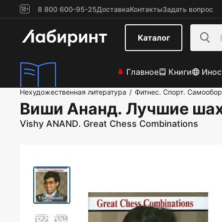
8 800 600-95-25
Доставка
Контакты
Задать вопрос
Каталог
Главное
Книги
Инос
Нехудожественная литература
Фитнес. Спорт. Самообо
/
Виши Ананд. Лучшие ша
Vishy ANAND. Great Chess Combinations