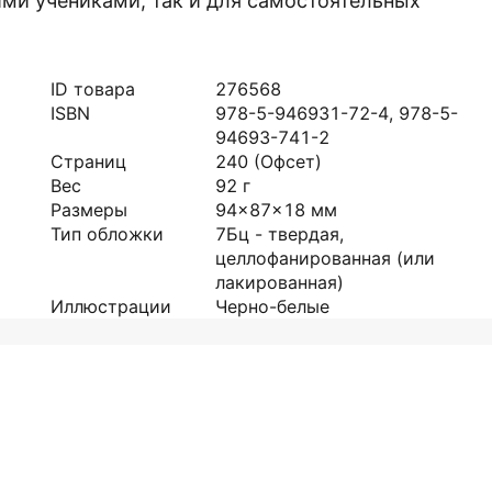
оими учениками, так и для самостоятельных
ID товара
276568
ISBN
978-5-946931-72-4, 978-5-
94693-741-2
Страниц
240
(Офсет)
Вес
92
г
Размеры
94x87x18
мм
Тип обложки
7Бц - твердая,
целлофанированная (или
лакированная)
Иллюстрации
Черно-белые