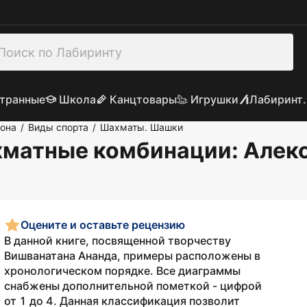
транные
Школа
Канцтовары
Игрушки
Лабиринт.
рона
Виды спорта
Шахматы. Шашки
/
/
хматные комбинации
: Алек
Оцените и оставьте рецензию
В данной книге, посвященной творчеству
Вишванатана Ананда, примеры расположены в
хронологическом порядке. Все диаграммы
снабжены дополнительной пометкой - цифрой
от 1 до 4. Данная классификация позволит