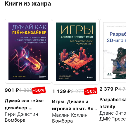
Книги из жанра
2 379
4 75
901
1 802
-50%
1 139
2 277
-50%
Разработка 
Думай как гейм-
Игры. Дизайн и
в Unity
дизайнер.
игровой опыт. Все
Дэвис Энтон
Гэри Джастин
Творческое
Маклин Коллин
об итеративной
ДМК-Пресс
Бомбора
Бомбора
мышление и
разработке игр
эффективное