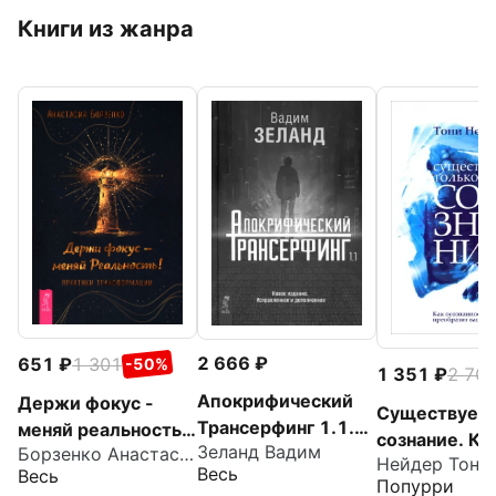
Книги из жанра
2 666
651
1 301
-50%
1 351
2 70
Апокрифический
Держи фокус -
Существует 
Трансерфинг 1.1.
меняй реальность!
сознание. Ка
Зеланд Вадим
Новое издание
Борзенко Анастасия
Практики
Нейдер Тони
осознанност
Весь
Весь
трансформации
Попурри
преобразит 