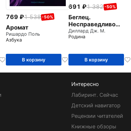
691
1 382
-50%
769
1 538
Беглец.
-50%
Несправедливо
Аромат
обвиненный
Диллард Дж. М.
Ришардо Поль
Родина
Азбука
В корзину
В корзину
Интересно
и
Лабиринт. Сейчас
Детский навигатор
ы
Рецензии читателей
Книжные обзоры