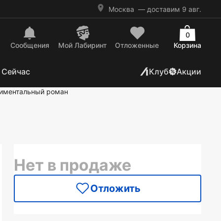
Москва
— доставим 9 авг.
0
Сообщения
Mой Лабиринт
Отложенные
Корзина
 Сейчас
Клуб
Акции
иментальный роман
Нет в продаже
Отложить