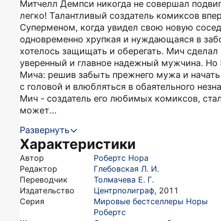
Митчелл Демпси никогда не совершал подвиг
легко! Талантливый создатель комиксов впер
Суперменом, когда увидел свою новую сосед
одновременно хрупкая и нуждающаяся в забо
хотелось защищать и оберегать. Мич сделал 
уверенный и главное надежный мужчина. Но 
Мича: решив забыть прежнего мужа и начать 
с головой и влюбляться в обаятельного незна
Мич - создатель его любимых комиксов, стал
может...
Развернуть
Характеристики
Автор
Робертс Нора
Редактор
Глебовская Л. И.
Переводчик
Толмачева Е. Г.
Издательство
Центрполиграф
,
2011
Серия
Мировые бестселлеры Норы
Робертс