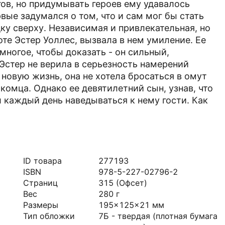
ов, но придумывать героев ему удавалось
вые задумался о том, что и сам мог бы стать
ку сверху. Независимая и привлекательная, но
те Эстер Уоллес, вызвала в нем умиление. Ее
многое, чтобы доказать - он сильный,
Эстер не верила в серьезность намерений
новую жизнь, она не хотела бросаться в омут
комца. Однако ее девятилетний сын, узнав, что
 каждый день наведываться к нему гости. Как
ID товара
277193
ISBN
978-5-227-02796-2
Страниц
315
(Офсет)
Вес
280
г
Размеры
195x125x21
мм
Тип обложки
7Б - твердая (плотная бумага