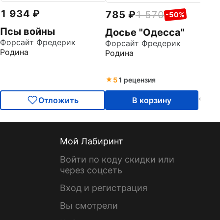
1 934
785
1 570
-50%
Псы войны
Досье "Одесса"
Форсайт Фредерик
Форсайт Фредерик
Родина
Родина
5
1 рецензия
Отложить
В корзину
Мой Лабиринт
Войти по коду скидки или
через соцсеть
Вход и регистрация
Вы смотрели