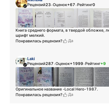
Рецензий
23
Оценок
+67
Рейтинг
0
•
•
Книга среднего формата, в твердой обложке, ле
шрифт мелкий.
Да
Понравилась рецензия?
Laki
Рецензий
287
Оценок
+1999
Рейтинг
+9
•
•
Оригинальное название -Local Hero-1987.
Да
Понравилась рецензия?