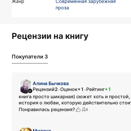
Жанр
Современная зарубежная
проза
Рецензии на книгу
Покупатели 3
Алина Бычкова
Рецензий
2
Оценок
+1
Рейтинг
+1
•
•
книга просто шикарная) сюжет хоть и простой,
история о любви, которую действительно стои
Да
Понравилась рецензия?
Милена