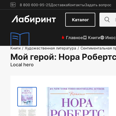
8 800 600-95-25
Доставка
Контакты
Задать вопрос
Каталог
Главное
Книги
Инос
Книги
Художественная литература
Сентиментальная п
/
/
Мой герой
: Нора Роберт
Local hero