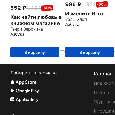
986
1 972
-50%
552
1 104
-50%
Изменить 6-го
Как найти любовь в
Уолш Хлоя
книжном магазине
Азбука
Генри Вероника
Азбука
В корзину
В корзину
Лабиринт в кармане
Каталог
Все книг
Школа
Журнал
Игрушки