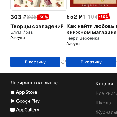
552
1 104
303
606
-50%
-50%
Как найти любовь 
Творцы совпадений
книжном магазине
Блум Йоав
Азбука
Генри Вероника
Азбука
В корзину
В корзину
Лабиринт в кармане
Каталог
Все книг
Школа
Журнал