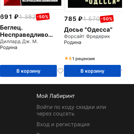
691
1 382
-50%
785
1 570
-50%
Беглец.
Досье "Одесса"
Несправедливо
Форсайт Фредерик
обвиненный
Диллард Дж. М.
Родина
Родина
5
1 рецензия
В корзину
В корзину
Мой Лабиринт
Войти по коду скидки или
через соцсеть
Вход и регистрация