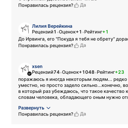
Да
Понравилась рецензия?
Лилия Верейкина
Рецензий
1
Оценок
+1
Рейтинг
+1
•
•
До Ирвинга, его "Покуда я тебя не обрету" дора
Да
Понравилась рецензия?
xsen
Рецензий
74
Оценок
+1048
Рейтинг
+23
•
•
поражаюсь я иногда некоторым людям... редко 
уместно, но просто задело сильно...конечно, в
в который раз убеждаюсь, что такое качество к
словам человека, обладающего оным нужно отн
Развернуть
Да
Понравилась рецензия?