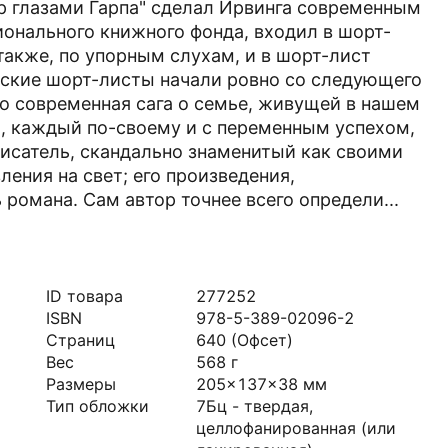
р глазами Гарпа" сделал Ирвинга современным
онального книжного фонда, входил в шорт-
акже, по упорным слухам, и в шорт-лист
ские шорт-листы начали ровно со следующего
это современная сага о семье, живущей в нашем
, каждый по-своему и с переменным успехом,
писатель, скандально знаменитый как своими
ления на свет; его произведения,
 романа. Сам автор точнее всего определи...
ID товара
277252
ISBN
978-5-389-02096-2
Страниц
640
(Офсет)
Вес
568
г
Размеры
205x137x38
мм
Тип обложки
7Бц - твердая,
целлофанированная (или