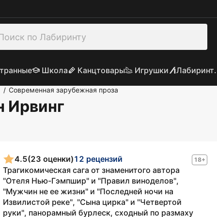
транные
Школа
Канцтовары
Игрушки
Лабиринт.
а
Современная зарубежная проза
/
н Ирвинг
4.5
(23 оценки)
12 рецензий
18+
Трагикомическая сага от знаменитого автора
"Отеля Нью-Гэмпшир" и "Правил виноделов",
"Мужчин не ее жизни" и "Последней ночи на
Извилистой реке", "Сына цирка" и "Четвертой
руки", панорамный бурлеск, сходный по размаху