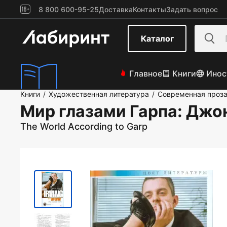
8 800 600-95-25
Доставка
Контакты
Задать вопрос
Каталог
Главное
Книги
Инос
Книги
Художественная литература
Современная проз
/
/
Мир глазами Гарпа
: Джо
The World According to Garp