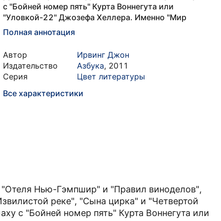
с "Бойней номер пять" Курта Воннегута или
"Уловкой-22" Джозефа Хеллера. Именно "Мир
Полная аннотация
Автор
Ирвинг Джон
Издательство
Азбука
,
2011
Серия
Цвет литературы
Все характеристики
а "Отеля Нью-Гэмпшир" и "Правил виноделов",
Извилистой реке", "Сына цирка" и "Четвертой
аху с "Бойней номер пять" Курта Воннегута или