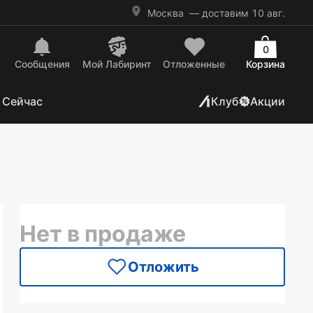
Москва
— доставим 10 авг.
0
Сообщения
Mой Лабиринт
Отложенные
Корзина
 Сейчас
Клуб
Акции
Нет в продаже
Отложить