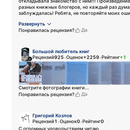
откладывала знакомство с ним!!! Произведение
разных книжных блогеров, но каждый раз думала
заблуждалась! Ребята, не повторяйте моих ошиб
Развернуть
Да
Понравилась рецензия?
Большой любитель книг
Рецензий
925
Оценок
+2259
Рейтинг
+1
•
•
Смотрите фотографии книги...
Да
Понравилась рецензия?
Григорий Козлов
Рецензий
1
Оценок
0
Рейтинг
0
•
•
С огромных удовольствием читаю