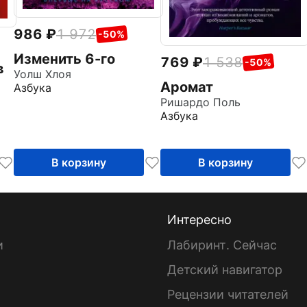
986
1 972
-50%
Изменить 6-го
769
1 538
-50%
в
Уолш Хлоя
Аромат
Азбука
Ришардо Поль
Азбука
В корзину
В корзину
Интересно
и
Лабиринт. Сейчас
Детский навигатор
ы
Рецензии читателей