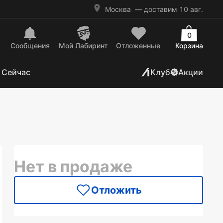
Москва
— доставим 10 авг.
0
Сообщения
Mой Лабиринт
Отложенные
Корзина
 Сейчас
Клуб
Акции
Нет в продаже
Отложить