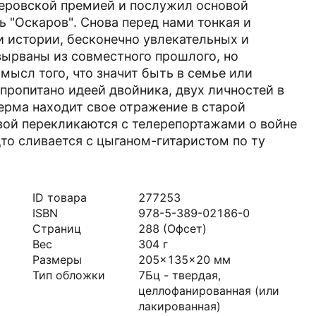
еровской премией и послужил основой
 "Оскаров". Снова перед нами тонкая и
и истории, бесконечно увлекательных и
вырваны из совместного прошлого, но
мысл того, что значит быть в семье или
пропитано идеей двойника, двух личностей в
ерма находит свое отражение в старой
вой перекликаются с телерепортажами о войне
то сливается с цыганом-гитаристом по ту
ID товара
277253
ISBN
978-5-389-02186-0
Страниц
288
(Офсет)
Вес
304
г
Размеры
205x135x20
мм
Тип обложки
7Бц - твердая,
целлофанированная (или
лакированная)