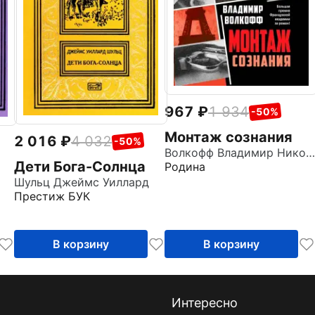
967
1 934
-50%
Монтаж сознания
2 016
4 032
-50%
Волкофф Владимир Николаевич
Дети Бога-Солнца
Родина
Шульц Джеймс Уиллард
Престиж БУК
В корзину
В корзину
Интересно