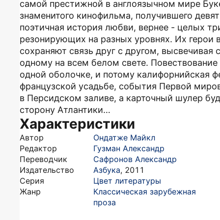
самой престижной в англоязычном мире Бук
знаменитого кинофильма, получившего девять
поэтичная история любви, вернее - целых тр
резонирующих на разных уровнях. Их герои 
сохраняют связь друг с другом, высвечивая с
одному на всем белом свете. Повествование 
одной оболочке, и потому калифорнийская ф
французской усадьбе, события Первой миро
в Персидском заливе, а карточный шулер буд
сторону Атлантики…
Характеристики
Автор
Ондатже Майкл
Редактор
Гузман Александр
Переводчик
Сафронов Александр
Издательство
Азбука
,
2011
Серия
Цвет литературы
Жанр
Классическая зарубежная
проза