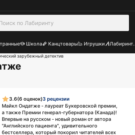
транные
Школа
Канцтовары
Игрушки
Лабиринт.
ический зарубежный детектив
атже
3.6
(6 оценок)
3 рецензии
Майкл Ондатже - лауреат Букеровской премии,
а также Премии генерал-губернатора (Канада)!
Впервые на русском - новый роман от автора
"Английского пациента", удивительного
бестселлера, который покорил читателей всех