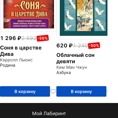
1 296
2 592
-50%
620
1 240
-50%
Соня в царстве
Дива
Облачный сон
Кэрролл Льюис
девяти
Родина
Ким Ман Чжун
Азбука
В корзину
В корзину
Мой Лабиринт