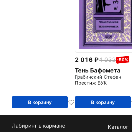
2 016
4 032
-50%
Тень Бафомета
Грабинский Стефан
Престиж БУК
В корзину
В корзину
Лабиринт в кармане
Каталог