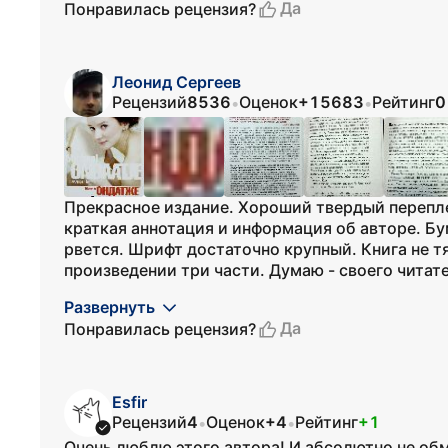
Да
Понравилась рецензия?
Леонид Сергеев
Рецензий
8536
Оценок
+15683
Рейтинг
0
•
•
Прекрасное издание. Хороший твердый перепле
краткая аннотация и информация об авторе. Бу
рвется. Шрифт достаточно крупный. Книга не тя
произведении три части. Думаю - своего читате
Развернуть
Да
Понравилась рецензия?
Esfir
Рецензий
4
Оценок
+4
Рейтинг
+1
•
•
Очень люблю этого автора! И абсолютно не обм