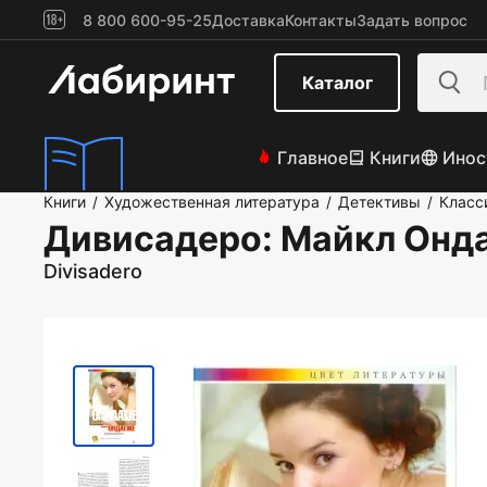
8 800 600-95-25
Доставка
Контакты
Задать вопрос
Каталог
Главное
Книги
Инос
Книги
Художественная литература
Детективы
Класс
/
/
/
Дивисадеро
: Майкл Онд
Divisadero