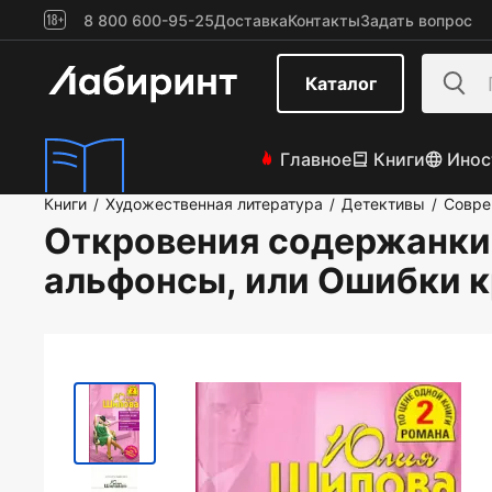
8 800 600-95-25
Доставка
Контакты
Задать вопрос
Каталог
Главное
Книги
Инос
Книги
Художественная литература
Детективы
Совре
/
/
/
Откровения содержанки,
альфонсы, или Ошибки к