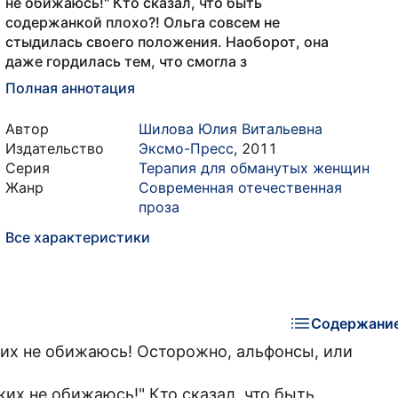
не обижаюсь!" Кто сказал, что быть
содержанкой плохо?! Ольга совсем не
стыдилась своего положения. Наоборот, она
даже гордилась тем, что смогла з
Полная аннотация
Автор
Шилова Юлия Витальевна
Издательство
Эксмо-Пресс
,
2011
Серия
Терапия для обманутых женщин
Жанр
Современная отечественная
проза
Все характеристики
Содержани
их не обижаюсь! Осторожно, альфонсы, или
их не обижаюсь!" Кто сказал, что быть