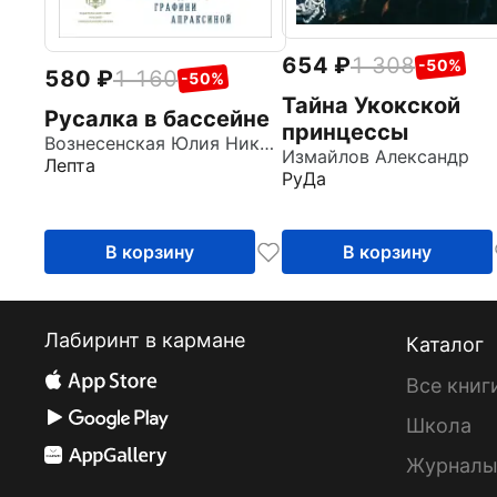
654
1 308
-50%
580
1 160
-50%
Тайна Укокской
Русалка в бассейне
принцессы
Вознесенская Юлия Николаевна
Измайлов Александр
Лепта
РуДа
В корзину
В корзину
Лабиринт в кармане
Каталог
Все книг
Школа
Журнал