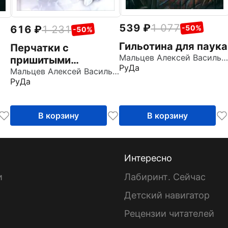
539
1 077
616
1 231
-50%
-50%
Гильотина для паука
Перчатки с
Мальцев Алексей Васильевич
пришитыми
РуДа
пальцами
Мальцев Алексей Васильевич
РуДа
В корзину
В корзину
Интересно
и
Лабиринт. Сейчас
Детский навигатор
ы
Рецензии читателей