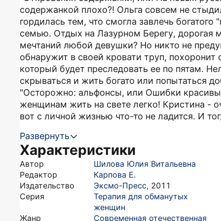
содержанкой плохо?! Ольга совсем не стыди
гордилась тем, что смогла завлечь богатого 
семью. Отдых на Лазурном Берегу, дорогая м
мечтаний любой девушки? Но никто не преду
обнаружит в своей кровати труп, похоронит с
который будет преследовать ее по пятам. Не
скрываться и жить богато или попытаться до
"Осторожно: альфонсы, или Ошибки красивы
женщинам жить на свете лег­ко! Кристина - о
вот с личной жизнью что-то не ладится. И то
Развернуть
Характеристики
Автор
Шилова Юлия Витальевна
Редактор
Карпова Е.
Издательство
Эксмо-Пресс
,
2011
Серия
Терапия для обманутых
женщин
Жанр
Современная отечественная