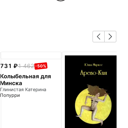
731
1 462
7
-50%
Колыбельная для
З
Минска
Сл
Д
Глинистая Катерина
Попурри