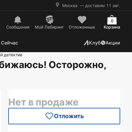
Москва
— доставим 11 авг.
0
Сообщения
Mой Лабиринт
Отложенные
Корзина
 Сейчас
Клуб
Акции
й детектив
обижаюсь! Осторожно,
Нет в продаже
Отложить