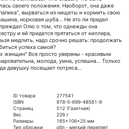
лась своего положения. Наоборот, она даже
"папика", вырваться из нищеты и кор­мить свою
ашина, норковая шуба... Не это ли предел
преждал Олю о том, что однажды она
естру и ей придется прятаться от киллера,
льзя медлить, надо срочно решать: продолжать
биться успеха самой?
х женщин" Все просто уверены - красивым
чаровательна, молода, умна, успешна... Только
гда девушку посещает потряса...
ID товара
277541
ISBN
978-5-699-48581-9
Страниц
512
(Газетная)
Вес
226
г
Размеры
165x106x25
мм
Тип обложки
обл - мягкий переплет