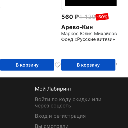
560
1 120
-50%
Арево-Кин
Маркос Юлия Михайловна
Фонд «Русские витязи»
В корзину
В корзину
Мой Лабиринт
Войти по коду скидки или
через соцсеть
Вход и регистрация
Вы смотрели