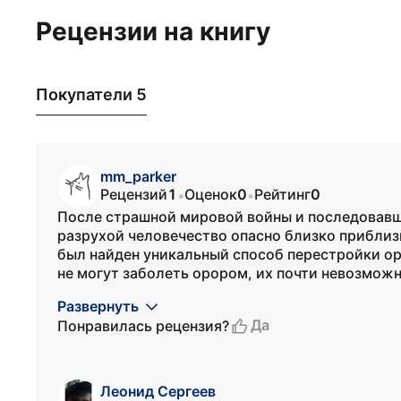
Рецензии на книгу
Покупатели 5
mm_parker
Рецензий
1
Оценок
0
Рейтинг
0
•
•
После страшной мировой войны и последовавш
разрухой человечество опасно близко приблиз
был найден уникальный способ перестройки о
не могут заболеть орором, их почти невозможно
Развернуть
Да
Понравилась рецензия?
Леонид Сергеев