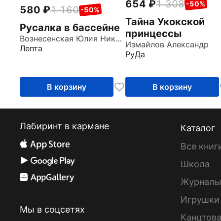
654
1 308
-50%
580
1 160
-50%
Тайна Укокской
Русалка в бассейне
принцессы
Вознесенская Юлия Николаевна
Измайлов Александр
Лепта
РуДа
В корзину
В корзину
Лабиринт в кармане
Каталог
Все книг
Школа
Журнал
Игрушки
Мы в соцсетях
Канцтов