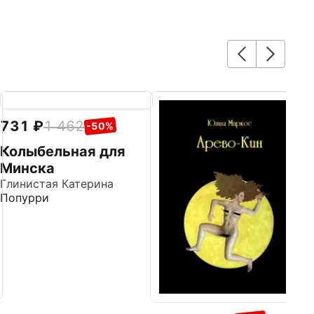
731
1 462
7
-50%
Колыбельная для
М
Минска
с
Глинистая Катерина
Го
Попурри
Д