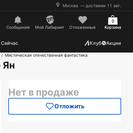
Москва
— доставим 11 авг.
0
Сообщения
Mой Лабиринт
Отложенные
Корзина
 Сейчас
Клуб
Акции
Мистическая отечественная фантастика
/
 Ян
Нет в продаже
Отложить