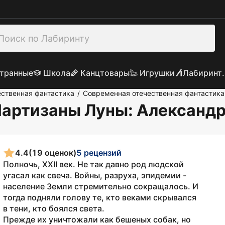
транные
Школа
Канцтовары
Игрушки
Лабиринт.
ственная фантастика
Современная отечественная фантастика
/
 Партизаны Луны
: Александр
4.4
(19 оценок)
5 рецензий
Полночь, XXII век. Не так давно род людской
угасал как свеча. Войны, разруха, эпидемии -
население Земли стремительно сокращалось. И
тогда подняли голову те, кто веками скрывался
в тени, кто боялся света.
Прежде их уничтожали как бешеных собак, но