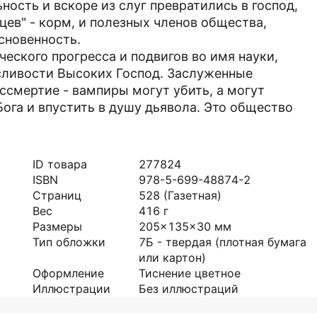
ность и вскоре из слуг превратились в господ,
цев" - корм, и полезных членов общества,
сновенность.
еского прогресса и подвигов во имя науки,
ливости Высоких Господ. Заслуженные
смертие - вампиры могут убить, а могут
Бога и впустить в душу дьявола. Это общество
ID товара
277824
ISBN
978-5-699-48874-2
Страниц
528
(Газетная)
Вес
416
г
Размеры
205x135x30
мм
Тип обложки
7Б - твердая (плотная бумага
или картон)
Оформление
Тиснение цветное
Иллюстрации
Без иллюстраций