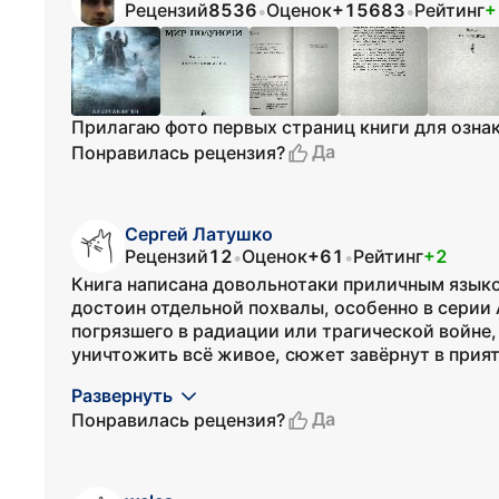
Рецензий
8536
Оценок
+15683
Рейтинг
+
•
•
Прилагаю фото первых страниц книги для озна
Да
Понравилась рецензия?
Сергей Латушко
Рецензий
12
Оценок
+61
Рейтинг
+2
•
•
Книга написана довольнотаки приличным языком
достоин отдельной похвалы, особенно в серии 
погрязшего в радиации или трагической войне
уничтожить всё живое, сюжет завёрнут в прият
Развернуть
Да
Понравилась рецензия?