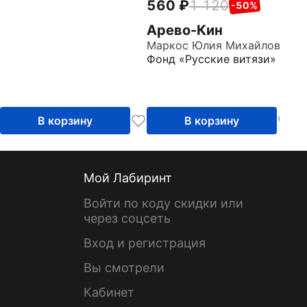
560
1 120
-50%
Арево-Кин
Маркос Юлия Михайловна
Фонд «Русские витязи»
В корзину
В корзину
Мой Лабиринт
Войти по коду скидки или
через соцсеть
Вход и регистрация
Вы смотрели
Кабинет