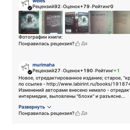
weles
Рецензий
92
Оценок
+79
Рейтинг
0
•
•
Фотографии книги:
Да
Понравилась рецензия?
murimaha
Рецензий
27
Оценок
+190
Рейтинг
+1
•
•
Новое, отредактированное издание; старое, "кр
по ссылке - http://www.labirint.ru/books/191874
Изменений авторами внесено немало - отредак
интермедии, выловлены "блохи" и разъясне...
Развернуть
Да
Понравилась рецензия?