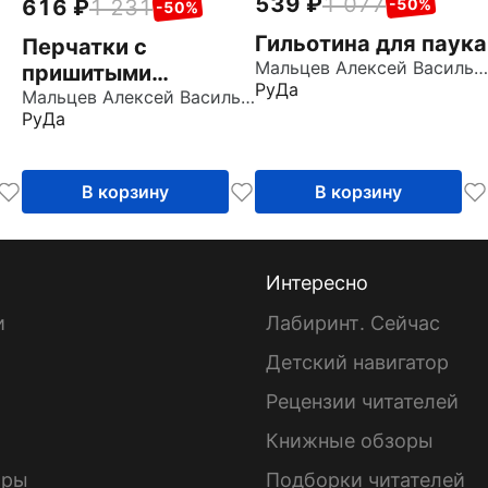
539
1 077
616
1 231
-50%
-50%
Гильотина для паука
Перчатки с
Мальцев Алексей Васильевич
пришитыми
РуДа
пальцами
Мальцев Алексей Васильевич
РуДа
В корзину
В корзину
Интересно
и
Лабиринт. Сейчас
Детский навигатор
ы
Рецензии читателей
Книжные обзоры
ары
Подборки читателей