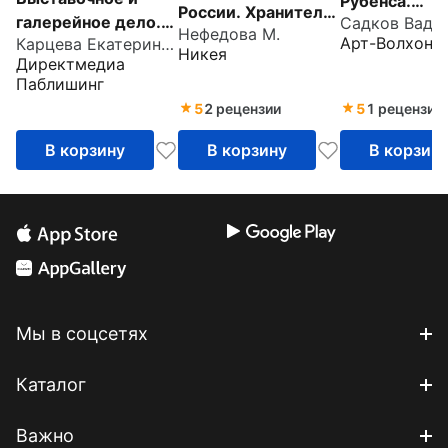
Рубенса.
России. Хранители
галерейное дело.
Фламандска
Нефедова М.
памяти и
Арт-Волхонк
Карцева Екатерина Александровна
Учебное пособие
живопись XVI
Никея
пространства
Директмедиа
из музеев и
Паблишинг
частных соб
5
2 рецензии
5
1 рецензия
В корзину
В корзину
В корзин
Мы в соцсетях
Каталог
Важно