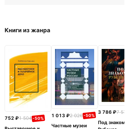
Книги из жанра
3 786
7 57
1 013
2 026
-50%
752
1 504
-50%
Под знаком
Частные музеи
Выставочное и