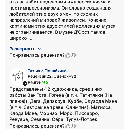
отказа набит шедеврами импрессионизма и
постимпрессионизма. Он словно создан для
любителей этих двух в чем-то схожих
направлений мировой живописи. Конечно,
картинами этих двух стилей коллекция музея
не ограничивается. В музее Д'Орсэ также
широко ...
Развернуть
Да
Понравилась рецензия?
Татьяна Поняйкина
Рецензий
22
Оценок
+32
•
Рейтинг
+2
Представлены 42 художника, среди них
работы Ван Гога, Гогена (в т.ч. Татитянки (На
пляже)), Дега, Делакруа, Курбе, Эдуарда Мане
(в т.ч. Завтрак на траве, Олимпия), Матисса,
Клода Моне, Моризо, Моро, Писсарро,
Ренуара, Сезанна, Сёра, Тулуз-Лотрек.
Да
Понравилась рецензия?