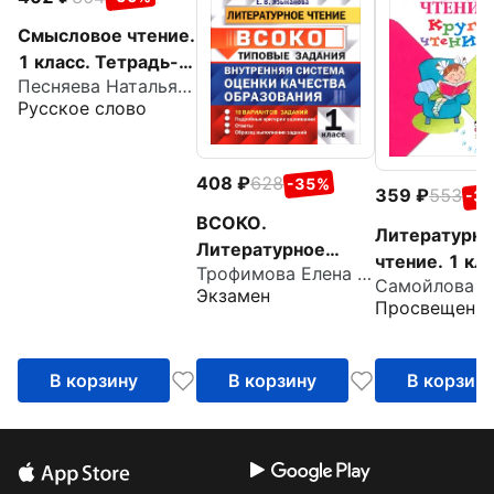
Смысловое чтение.
1 класс. Тетрадь-
Песняева Наталья Александровна
тренажёр
Русское слово
408
628
-35%
359
553
-3
ВСОКО.
Литературно
Литературное
чтение. 1 кла
Трофимова Елена Викторовна
чтение. 1 класс.
Круг чтения
Экзамен
Типовые задания.
Просвещени
10 вариантов
заданий
В корзину
В корзину
В корзин