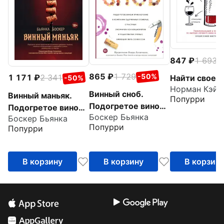
847
1 693
-
865
1 729
-50%
1 171
2 341
Найти свое в
-50%
Норман Кэйт
Винный сноб.
Винный маньяк.
Попурри
Подогретое вином
Подогретое вином
Боскер Бьянка
приключение в
Боскер Бьянка
приключение в
Попурри
Попурри
компании
компании
одержимых
одержимых
сомелье
сомелье
В корзину
В корзину
В корзин