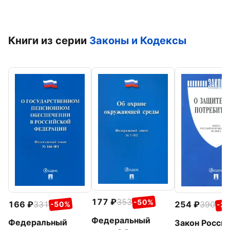
Книги из серии
Законы и Кодексы
177
353
-50%
166
331
254
390
-50%
-3
Федеральный
Федеральный
Закон Росси