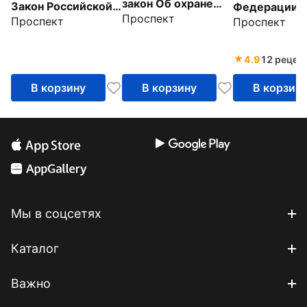
закон Об охране
Закон Российской
Федерации 
Проспект
окружающей
Проспект
Проспект
Федерации О
защите прав
среды № 7-ФЗ
государственном
потребител
пенсионном
4.9
12 рецен
обеспечении №
В корзину
В корзину
В корзин
166-ФЗ
Мы в соцсетях
Каталог
Важно