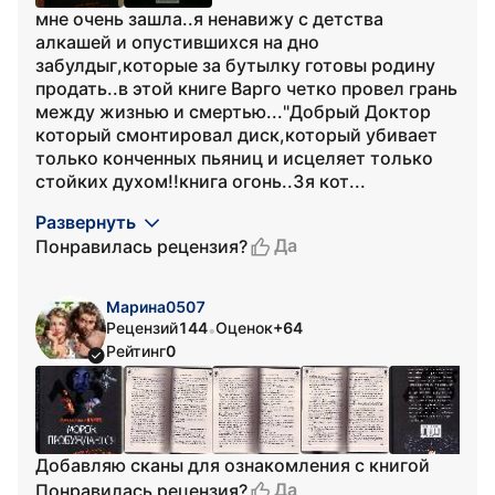
мне очень зашла..я ненавижу с детства
алкашей и опустившихся на дно
забулдыг,которые за бутылку готовы родину
продать..в этой книге Варго четко провел грань
между жизнью и смертью..."Добрый Доктор
который смонтировал диск,который убивает
только конченных пьяниц и исцеляет только
стойких духом!!книга огонь..3я кот...
Развернуть
Да
Понравилась рецензия?
Марина0507
Рецензий
144
Оценок
+64
•
Рейтинг
0
Добавляю сканы для ознакомления с книгой
Да
Понравилась рецензия?