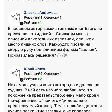
Эльвира Алфимова
Рецензий
1
Оценок
+1
•
Рейтинг
+1
В прошлом автор замечательных книг Варго не
превзошел ожиданий... Слишком много
описаний алкогольных излияний, слишком
много лишних слов. Как-будто писали на
скорую руку под влиянием фильма "звонок".
Да
Понравилась рецензия?
Юрий Огнев
Рецензий
4
Оценок
+4
•
Рейтинг
+2
Не самая лучшая книга автора,но и далеко не
худшая. В ней есть немного любви, что-то
похожее на предательство,очень мало крови
(по-сравнению с "приютом",и довольно
предсказуемый конец. Тем кто любит долгое и
нудное раскрытие загадки, а не кровавое