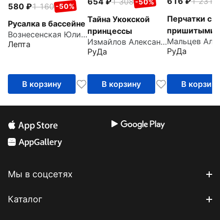
616
1 231
654
1 308
-
-50%
580
1 160
-50%
Перчатки с
Тайна Укокской
Русалка в бассейне
пришитыми
принцессы
Вознесенская Юлия Николаевна
Измайлов Александр
пальцами
Лепта
РуДа
РуДа
В корзину
В корзину
В корзин
Мы в соцсетях
Каталог