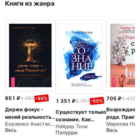
Книги из жанра
651
1 301
705
1 410
-50%
-
1 351
2 701
-50%
Держи фокус -
Возрождени
Существует только
меняй реальность!
рода. Практи
сознание. Как
Борзенко Анастасия
Практики
системных
Нейдер Тони
осознанность
Весь
Весь
трансформации
расстановок
Попурри
преобразит вашу