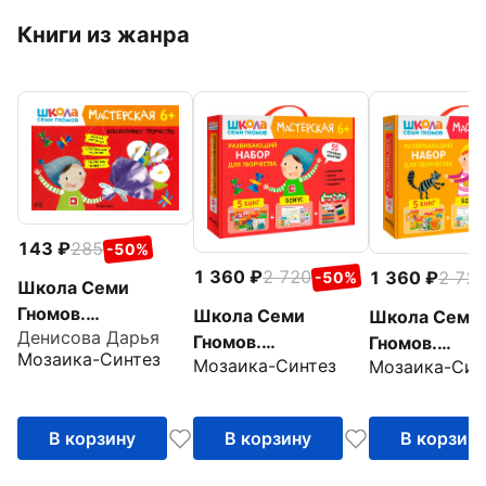
Книги из жанра
143
285
-50%
1 360
2 720
1 360
2 72
-50%
Школа Семи
Гномов.
Школа Семи
Школа Семи
Денисова Дарья
Мастерская.
Гномов.
Гномов.
Мозаика-Синтез
Декоративное
Мозаика-Синтез
Мозаика-Син
Мастерская.
Мастерская.
творчество 6+
Развивающий
Развивающи
набор для
набор для
В корзину
В корзину
В корзин
творчества 6+, 5
творчества 5
книг + канцтовары
книг + канцт